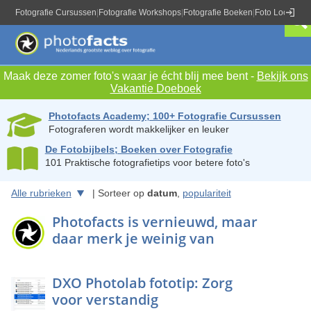
Fotografie Cursussen
|
Fotografie Workshops
|
Fotografie Boeken
|
Foto Locaties
|
Maak deze zomer foto's waar je écht blij mee bent -
Bekijk ons
Vakantie Doeboek
Photofacts Academy; 100+ Fotografie Cursussen
Fotograferen wordt makkelijker en leuker
De Fotobijbels; Boeken over Fotografie
101 Praktische fotografietips voor betere foto's
Alle rubrieken
| Sorteer op
datum
,
populariteit
Photofacts is vernieuwd, maar
daar merk je weinig van
DXO Photolab fototip: Zorg
voor verstandig