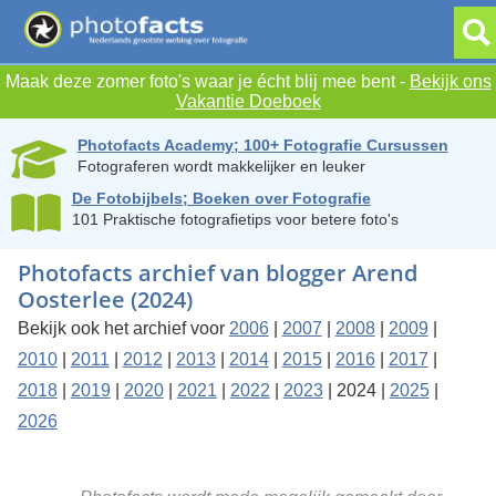
Maak deze zomer foto's waar je écht blij mee bent -
Bekijk ons
Vakantie Doeboek
Photofacts Academy; 100+ Fotografie Cursussen
Fotograferen wordt makkelijker en leuker
De Fotobijbels; Boeken over Fotografie
101 Praktische fotografietips voor betere foto's
Photofacts archief van blogger Arend
Oosterlee (2024)
Bekijk ook het archief voor
2006
|
2007
|
2008
|
2009
|
2010
|
2011
|
2012
|
2013
|
2014
|
2015
|
2016
|
2017
|
2018
|
2019
|
2020
|
2021
|
2022
|
2023
| 2024 |
2025
|
2026