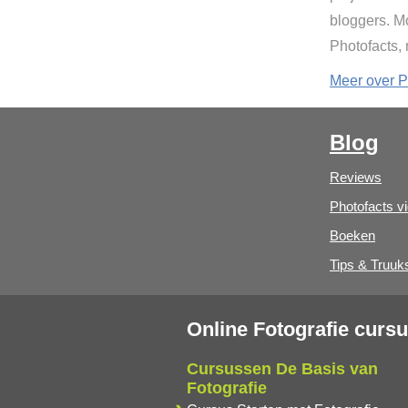
bloggers. Mo
Photofacts,
Meer over P
Blog
Reviews
Photofacts v
Boeken
Tips & Truuk
Online Fotografie curs
Cursussen De Basis van
Fotografie