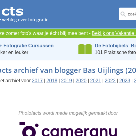
e zomer foto's waar je écht blij mee bent -
Bekijk ons Vakanti
+ Fotografie Cursussen
De Fotobijbels; B
ker en leuker
101 Praktische foto
cts archief van blogger Bas Uijlings (2
et archief voor
2017
|
2018
|
2019
|
2020
|
2021
|
2022
|
2023
|
Photofacts wordt mede mogelijk gemaakt door