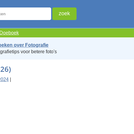
e Doeboek
oeken over Fotografie
grafietips voor betere foto's
026)
2024
|