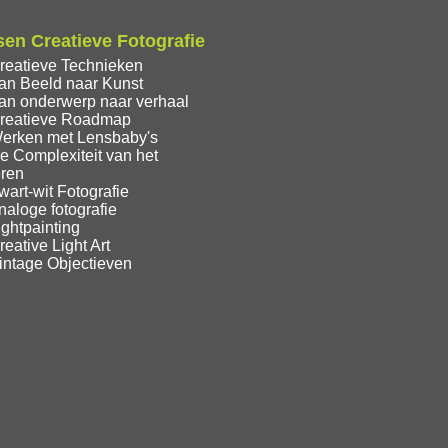
en Creatieve Fotografie
reatieve Technieken
an Beeld naar Kunst
an onderwerp naar verhaal
reatieve Roadmap
erken met Lensbaby's
e Complexiteit van het
eren
art-wit Fotografie
aloge fotografie
ghtpainting
eative Light Art
intage Objectieven