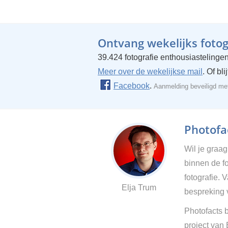
Ontvang wekelijks fotogr
39.424 fotografie enthousiastelingen
Meer over de wekelijkse mail
. Of bl
Facebook
.
Aanmelding beveiligd m
Photofac
Wil je graa
binnen de fo
fotografie. 
Elja Trum
bespreking 
Photofacts b
project van