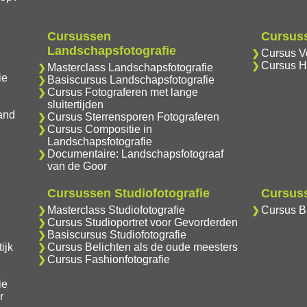
Cursussen
Cursuss
Landschapsfotografie
Cursus Vo
Cursus H
Masterclass Landschapsfotografie
ie
Basiscursus Landschapsfotografie
Cursus Fotograferen met lange
sluitertijden
and
Cursus Sterrensporen Fotograferen
Cursus Compositie in
Landschapsfotografie
Documentaire: Landschapsfotograaf
van de Goor
Cursussen Studiofotografie
Cursuss
Masterclass Studiofotografie
Cursus Br
Cursus Studioportret voor Gevorderden
Basiscursus Studiofotografie
ijk
Cursus Belichten als de oude meesters
Cursus Fashionfotografie
ie
r