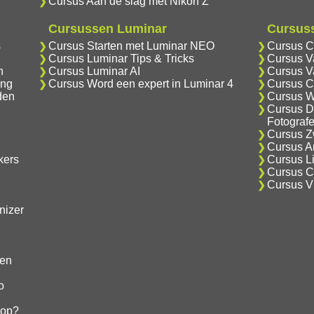
Cursus Aan de slag met Nikon Z
Cursussen Luminar
Cursuss
s
Cursus Starten met Luminar NEO
Cursus C
Cursus Luminar Tips & Tricks
Cursus V
n
Cursus Luminar AI
Cursus V
ing
Cursus Word een expert in Luminar 4
Cursus C
den
Cursus W
Cursus D
Fotograf
Cursus Zw
Cursus An
kers
Cursus Li
Cursus Cr
Cursus V
nizer
gen
o
hop?