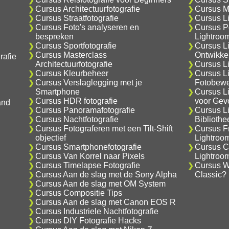
Cursus Architectuurfotografie
Cursus M
Cursus Straatfotografie
Cursus L
Cursus Foto's analyseren en
Cursus Po
bespreken
Lightroo
Cursus Sportfotografie
Cursus L
Cursus Masterclass
Ontwikke
rafie
Architectuurfotografie
Cursus Li
Cursus Kleurbeheer
Cursus L
Cursus Verslaglegging met je
Fotobewe
Smartphone
Cursus L
Cursus HDR fotografie
voor Gev
and
Cursus Panoramafotografie
Cursus L
Cursus Nachtfotografie
Biblioth
Cursus Fotograferen met een Tilt-Shift
Cursus F
objectief
Lightroo
Cursus Smartphonefotografie
Cursus C
Cursus Van Korrel naar Pixels
Lightroo
Cursus Timelapse Fotografie
Cursus Wa
Cursus Aan de slag met de Sony Alpha
Classic?
Cursus Aan de slag met OM System
Cursus Compositie Tips
Cursus Aan de slag met Canon EOS R
Cursus Industriele Nachtfotografie
Cursus DIY Fotografie Hacks