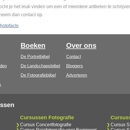
cht je het leuk vinden om een of meerdere artikelen te schrijve
 neem dan contact op.
hotofacts
Boeken
Over ons
De Portretbijbel
Contact
ideo
De Landschapsbijbel
Bloggers
De Fotografiebijbel
Adverteren
s
ussen
Cursussen Fotografie
Cursus
Cursus Concertfotografie
Cursus S
Cursus Reisfotografie voor Beginners
Cursus S