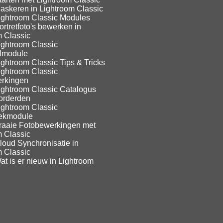
askeren in Lightroom Classic
ightroom Classic Modules
rtretfoto's bewerken in
m Classic
ightroom Classic
lmodule
ghtroom Classic Tips & Tricks
ightroom Classic
rkingen
ightroom Classic Catalogus
orderden
ightroom Classic
eekmodule
raaie Fotobewerkingen met
m Classic
loud Synchronisatie in
m Classic
t is er nieuw in Lightroom