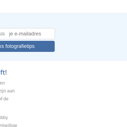
ks fotografietips
ft!
gen
zijn aan
of de
obby
ijwillige