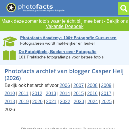
Maak deze zomer foto's waar je écht blij mee bent -
Bekijk ons
Vakantie Doeboek
Photofacts Academy; 100+ Fotografie Cursussen
Fotograferen wordt makkelijker en leuker
De Fotobijbels; Boeken over Fotografie
101 Praktische fotografietips voor betere foto's
Photofacts archief van blogger Casper Heij
(2026)
Bekijk ook het archief voor
2006
|
2007
|
2008
|
2009
|
2010
|
2011
|
2012
|
2013
|
2014
|
2015
|
2016
|
2017
|
2018
|
2019
|
2020
|
2021
|
2022
|
2023
|
2024
|
2025
|
2026