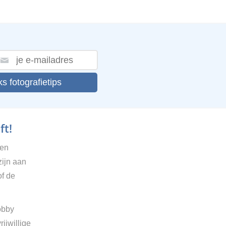
ks fotografietips
ft!
gen
zijn aan
of de
obby
ijwillige