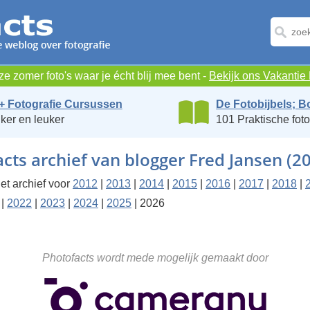
e zomer foto's waar je écht blij mee bent -
Bekijk ons Vakanti
+ Fotografie Cursussen
De Fotobijbels; B
ker en leuker
101 Praktische foto
cts archief van blogger Fred Jansen (2
et archief voor
2012
|
2013
|
2014
|
2015
|
2016
|
2017
|
2018
|
|
2022
|
2023
|
2024
|
2025
| 2026
Photofacts wordt mede mogelijk gemaakt door