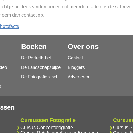
cht je het leuk vinden om een of meerdere artikelen te schrijve
 neem dan contact op.
hotofacts
Boeken
Over ons
De Portretbijbel
Contact
ideo
De Landschapsbijbel
Bloggers
De Fotografiebijbel
Adverteren
s
ussen
Cursussen Fotografie
Cursus
Cursus Concertfotografie
Cursus S
Cursus Reisfotografie voor Beginners
Cursus S