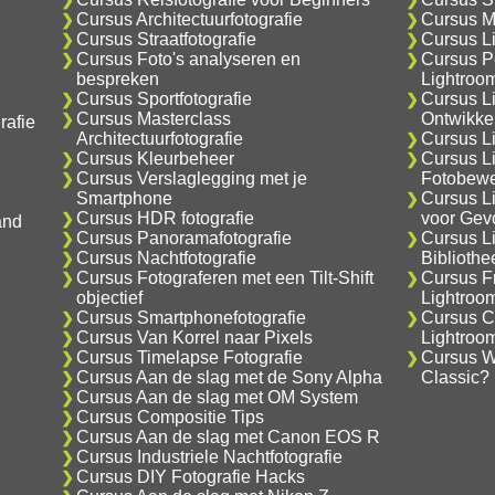
Cursus Architectuurfotografie
Cursus M
Cursus Straatfotografie
Cursus L
Cursus Foto's analyseren en
Cursus Po
bespreken
Lightroo
Cursus Sportfotografie
Cursus L
Cursus Masterclass
Ontwikke
rafie
Architectuurfotografie
Cursus Li
Cursus Kleurbeheer
Cursus L
Cursus Verslaglegging met je
Fotobewe
Smartphone
Cursus L
Cursus HDR fotografie
voor Gev
and
Cursus Panoramafotografie
Cursus L
Cursus Nachtfotografie
Biblioth
Cursus Fotograferen met een Tilt-Shift
Cursus F
objectief
Lightroo
Cursus Smartphonefotografie
Cursus C
Cursus Van Korrel naar Pixels
Lightroo
Cursus Timelapse Fotografie
Cursus Wa
Cursus Aan de slag met de Sony Alpha
Classic?
Cursus Aan de slag met OM System
Cursus Compositie Tips
Cursus Aan de slag met Canon EOS R
Cursus Industriele Nachtfotografie
Cursus DIY Fotografie Hacks