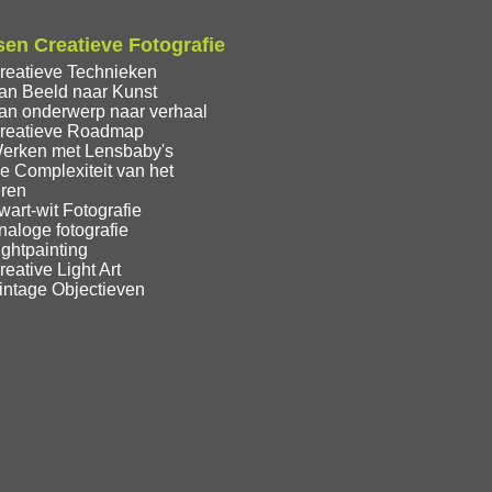
en Creatieve Fotografie
reatieve Technieken
an Beeld naar Kunst
an onderwerp naar verhaal
reatieve Roadmap
erken met Lensbaby's
e Complexiteit van het
eren
art-wit Fotografie
aloge fotografie
ghtpainting
eative Light Art
intage Objectieven