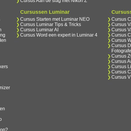
Cursus Aan de slag met Nikon Z
Cursussen Luminar
Cursuss
s
Cursus Starten met Luminar NEO
Cursus C
Cursus Luminar Tips & Tricks
Cursus V
n
Cursus Luminar AI
Cursus V
ing
Cursus Word een expert in Luminar 4
Cursus C
den
Cursus W
Cursus D
Fotograf
Cursus Zw
Cursus An
kers
Cursus Li
Cursus Cr
Cursus V
nizer
gen
o
hop?