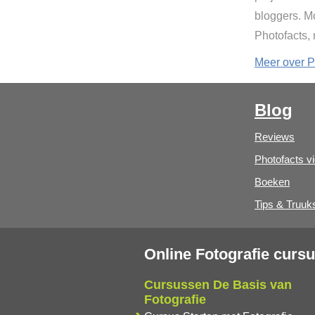
bloggers. Mo
Photofacts,
Meer over P
Blog
Reviews
Photofacts v
Boeken
Tips & Truuk
Online Fotografie curs
Cursussen De Basis van
Fotografie