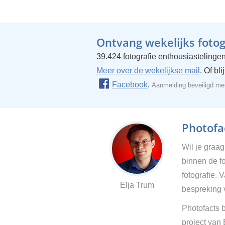
Ontvang wekelijks fotogr
39.424 fotografie enthousiastelingen
Meer over de wekelijkse mail
. Of bl
Facebook
.
Aanmelding beveiligd m
Photofac
Wil je graa
binnen de fo
fotografie. 
Elja Trum
bespreking 
Photofacts b
project van