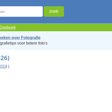
e Doeboek
oeken over Fotografie
grafietips voor betere foto's
026)
2019
|