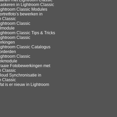
askeren in Lightroom Classic
ightroom Classic Modules
rtretfoto's bewerken in
m Classic
ightroom Classic
lmodule
ghtroom Classic Tips & Tricks
ightroom Classic
rkingen
ightroom Classic Catalogus
orderden
ightroom Classic
eekmodule
raaie Fotobewerkingen met
m Classic
loud Synchronisatie in
m Classic
t is er nieuw in Lightroom