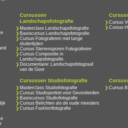
Cursussen
Cursuss
Landschapsfotografie
Cursus Vo
Cursus H
Masterclass Landschapsfotografie
ie
Basiscursus Landschapsfotografie
Cursus Fotograferen met lange
sluitertijden
and
Cursus Sterrensporen Fotograferen
Cursus Compositie in
Landschapsfotografie
Documentaire: Landschapsfotograaf
van de Goor
Cursussen Studiofotografie
Cursuss
Masterclass Studiofotografie
Cursus Br
Cursus Studioportret voor Gevorderden
Basiscursus Studiofotografie
ijk
Cursus Belichten als de oude meesters
Cursus Fashionfotografie
ie
r