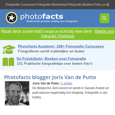
Fotografie Cursussen
|
Fotografie Workshops
|
Fotografie Boeken
|
Foto Locaties
|
Maak deze zomer foto's waar je écht blij mee bent -
Bekijk ons
Vakantie Doeboek
Photofacts Academy; 100+ Fotografie Cursussen
Fotograferen wordt makkelijker en leuker
De Fotobijbels; Boeken over Fotografie
101 Praktische fotografietips voor betere foto's
Photofacts blogger Joris Van de Putte
Joris Van de Putte
|
1 artikel
De Belgische Joris woont en werkt in Saoedi-Arabië en
pakt daarom regelmatig het vliegtuig. Fotografie is zijn
hobby.