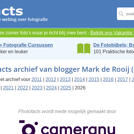
e zomer foto's waar je écht blij mee bent -
Bekijk ons Vakanti
+ Fotografie Cursussen
De Fotobijbels; B
ker en leuker
101 Praktische foto
cts archief van blogger Mark de Rooij 
et archief voor
2011
|
2012
|
2013
|
2014
|
2015
|
2016
|
2017
|
|
2021
|
2022
|
2023
|
2024
|
2025
| 2026
Photofacts wordt mede mogelijk gemaakt door