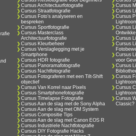
Cursus Architectuurfotografie
Cursus M
Cursus Straatfotografie
Cursus L
Cursus Foto's analyseren en
Cursus Po
bespreken
Lightroo
Cursus Sportfotografie
Cursus L
Cursus Masterclass
Ontwikke
rafie
Architectuurfotografie
Cursus Li
Cursus Kleurbeheer
Cursus L
Cursus Verslaglegging met je
Fotobewe
Smartphone
Cursus L
Cursus HDR fotografie
voor Gev
and
Cursus Panoramafotografie
Cursus L
Cursus Nachtfotografie
Biblioth
Cursus Fotograferen met een Tilt-Shift
Cursus F
objectief
Lightroo
Cursus Van Korrel naar Pixels
Cursus C
Cursus Smartphonefotografie
Lightroo
Cursus Timelapse Fotografie
Cursus Wa
Cursus Aan de slag met de Sony Alpha
Classic?
Cursus Aan de slag met OM System
Cursus Compositie Tips
Cursus Aan de slag met Canon EOS R
Cursus Industriele Nachtfotografie
Cursus DIY Fotografie Hacks