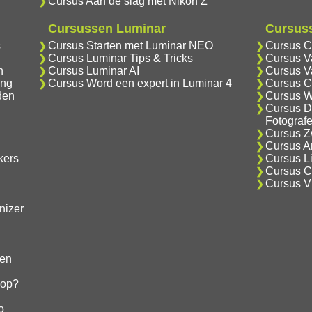
Cursus Aan de slag met Nikon Z
Cursussen Luminar
Cursuss
s
Cursus Starten met Luminar NEO
Cursus C
Cursus Luminar Tips & Tricks
Cursus V
n
Cursus Luminar AI
Cursus V
ing
Cursus Word een expert in Luminar 4
Cursus C
den
Cursus W
Cursus D
Fotograf
Cursus Zw
Cursus An
kers
Cursus Li
Cursus Cr
Cursus V
nizer
gen
hop?
o