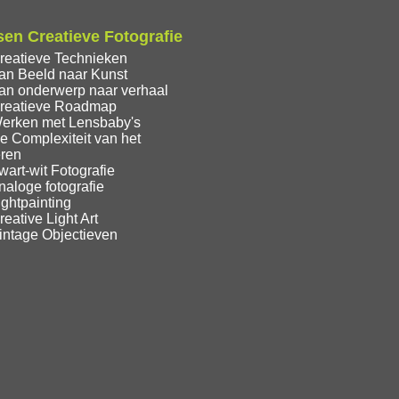
en Creatieve Fotografie
reatieve Technieken
an Beeld naar Kunst
an onderwerp naar verhaal
reatieve Roadmap
erken met Lensbaby's
e Complexiteit van het
eren
art-wit Fotografie
aloge fotografie
ghtpainting
eative Light Art
intage Objectieven