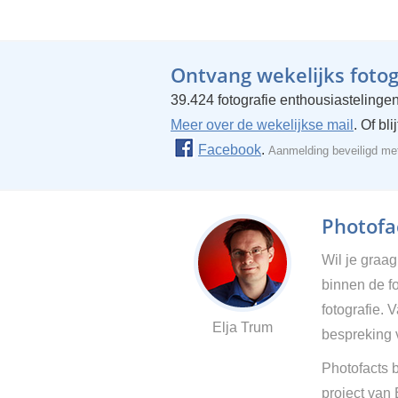
Ontvang wekelijks fotogr
39.424 fotografie enthousiastelingen
Meer over de wekelijkse mail
. Of bl
Facebook
.
Aanmelding beveiligd m
Photofac
Wil je graa
binnen de fo
fotografie. 
Elja Trum
bespreking 
Photofacts b
project van