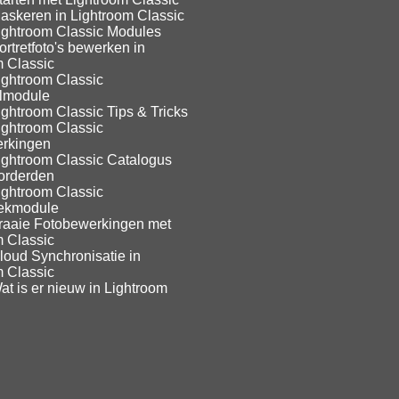
askeren in Lightroom Classic
ightroom Classic Modules
rtretfoto's bewerken in
m Classic
ightroom Classic
lmodule
ghtroom Classic Tips & Tricks
ightroom Classic
rkingen
ightroom Classic Catalogus
orderden
ightroom Classic
eekmodule
raaie Fotobewerkingen met
m Classic
loud Synchronisatie in
m Classic
t is er nieuw in Lightroom