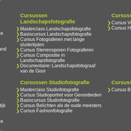
Cursussen
Cursuss
Landschapsfotografie
Cursus Vo
Cursus H
Masterclass Landschapsfotografie
ie
Basiscursus Landschapsfotografie
Cursus Fotograferen met lange
sluitertijden
and
Cursus Sterrensporen Fotograferen
Cursus Compositie in
Landschapsfotografie
Documentaire: Landschapsfotograaf
van de Goor
Cursussen Studiofotografie
Cursuss
Masterclass Studiofotografie
Cursus Br
Cursus Studioportret voor Gevorderden
Basiscursus Studiofotografie
ijk
Cursus Belichten als de oude meesters
Cursus Fashionfotografie
ie