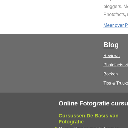
bloggers. Mo
Photofacts,
Meer over P
Blog
Reviews
Photofacts v
Boeken
Tips & Truuk
Online Fotografie curs
Cursussen De Basis van
Fotografie