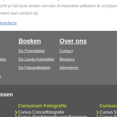
cht je het leuk vinden om een of meerdere artikelen te schrijve
 neem dan contact op.
hotofacts
Boeken
Over ons
De Portretbijbel
Contact
ideo
De Landschapsbijbel
Bloggers
De Fotografiebijbel
Adverteren
s
ussen
Cursussen Fotografie
Cursus
Cursus Concertfotografie
Cursus S
Cursus Reisfotografie voor Beginners
Cursus S