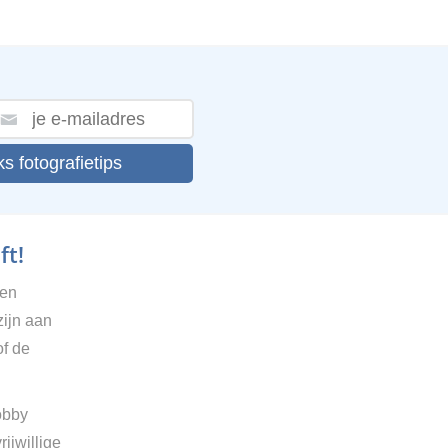
ks fotografietips
ft!
gen
zijn aan
of de
obby
ijwillige