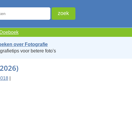
e Doeboek
oeken over Fotografie
grafietips voor betere foto's
(2026)
2018
|