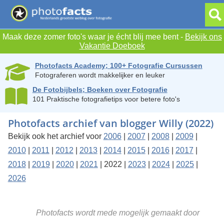
Maak deze zomer foto's waar je écht blij mee bent -
Bekijk ons
Vakantie Doeboek
Photofacts Academy; 100+ Fotografie Cursussen
Fotograferen wordt makkelijker en leuker
De Fotobijbels; Boeken over Fotografie
101 Praktische fotografietips voor betere foto's
Photofacts archief van blogger Willy (2022)
Bekijk ook het archief voor
2006
|
2007
|
2008
|
2009
|
2010
|
2011
|
2012
|
2013
|
2014
|
2015
|
2016
|
2017
|
2018
|
2019
|
2020
|
2021
| 2022 |
2023
|
2024
|
2025
|
2026
Photofacts wordt mede mogelijk gemaakt door