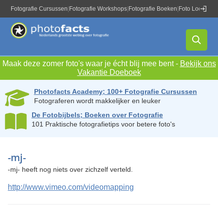
Fotografie Cursussen
|
Fotografie Workshops
|
Fotografie Boeken
|
Foto Locaties
|
Maak deze zomer foto's waar je écht blij mee bent -
Bekijk ons
Vakantie Doeboek
Photofacts Academy; 100+ Fotografie Cursussen
Fotograferen wordt makkelijker en leuker
De Fotobijbels; Boeken over Fotografie
101 Praktische fotografietips voor betere foto's
-mj-
-mj- heeft nog niets over zichzelf verteld.
http://www.vimeo.com/videomapping