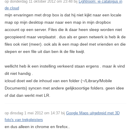
op donderdag 11 oktober 2012 om 23:48 bij
Lightroom: je catalogus in
de cloud
mijn ervaringen met drop box is dat hij niet kijkt naar een locale
map op mijn desktop maar naar een map in mijn dropbox
account op een server. Files die ik daar heen sleep worden niet
gecopieerd maar verplaatst . dus als er geen netwerk is heb ik de
files ook niet (meer). ook als ik een map deel met vrienden en die
slepen er een file uit dan ben ik de file kwijt.
wellicht heb ik een instelling verkeerd staan ergens . maar ik vind
dit niet handig .
icloud doet wel de inhoud van een folder (~/Library/Mobile
Documents) syncen met andere gelijksoortige folders. geen idee
of dat dan werkt met LR.
op dinsdag 1 mei 2012 om 14:37 bij
Google Maps uitgebreid met 3D
foto's van trekpleisters
en dus alleen in chrome en firefox..