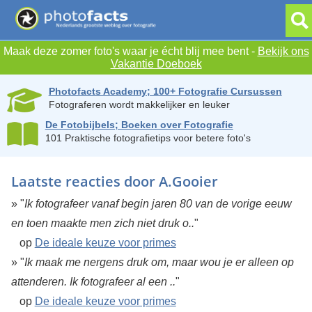
Maak deze zomer foto's waar je écht blij mee bent -
Bekijk ons
Vakantie Doeboek
Photofacts Academy; 100+ Fotografie Cursussen
Fotograferen wordt makkelijker en leuker
De Fotobijbels; Boeken over Fotografie
101 Praktische fotografietips voor betere foto's
Laatste reacties door A.Gooier
» "
Ik fotografeer vanaf begin jaren 80 van de vorige eeuw
en toen maakte men zich niet druk o..
"
op
De ideale keuze voor primes
» "
Ik maak me nergens druk om, maar wou je er alleen op
attenderen. Ik fotografeer al een ..
"
op
De ideale keuze voor primes