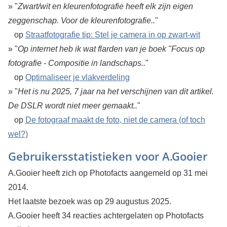
» "
Zwart/wit en kleurenfotografie heeft elk zijn eigen
zeggenschap. Voor de kleurenfotografie..
"
op
Straatfotografie tip: Stel je camera in op zwart-wit
» "
Op internet heb ik wat flarden van je boek "Focus op
fotografie - Compositie in landschaps..
"
op
Optimaliseer je vlakverdeling
» "
Het is nu 2025, 7 jaar na het verschijnen van dit artikel.
De DSLR wordt niet meer gemaakt..
"
op
De fotograaf maakt de foto, niet de camera (of toch
wel?)
Gebruikersstatistieken voor A.Gooier
A.Gooier heeft zich op Photofacts aangemeld op 31 mei
2014.
Het laatste bezoek was op 29 augustus 2025.
A.Gooier heeft 34 reacties achtergelaten op Photofacts