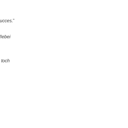
Succes.
"
lebei
 toch