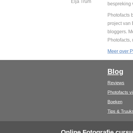
Elja Trum
bespreking 
Photofacts b
project van
bloggers. Mo
Photofacts,
Meer over P
Blog
Reviews
Photofacts v
Boeken
Tips & Truuk
Online Fotografie curs