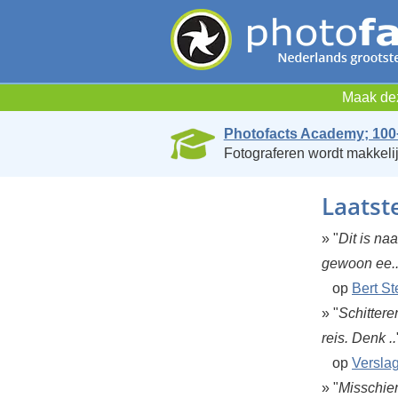
Maak dez
Photofacts Academy; 100
Fotograferen wordt makkelij
Laatst
» "
Dit is na
gewoon ee.
op
Bert St
» "
Schittere
reis. Denk ..
op
Verslag
» "
Misschien