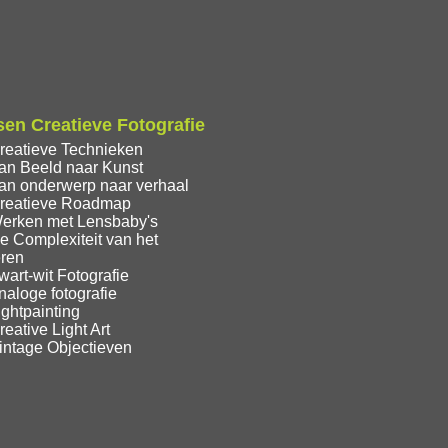
en Creatieve Fotografie
reatieve Technieken
an Beeld naar Kunst
an onderwerp naar verhaal
reatieve Roadmap
erken met Lensbaby's
e Complexiteit van het
eren
art-wit Fotografie
aloge fotografie
ghtpainting
eative Light Art
intage Objectieven