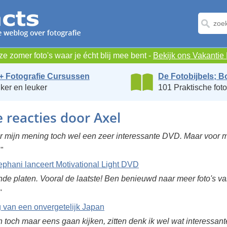
e zomer foto's waar je écht blij mee bent -
Bekijk ons Vakanti
+ Fotografie Cursussen
De Fotobijbels; B
ker en leuker
101 Praktische foto
e reacties door Axel
ar mijn mening toch wel een zeer interessante DVD. Maar voor mi
.
"
ephani lanceert Motivational Light DVD
nde platen. Vooral de laatste! Ben benieuwd naar meer foto's v
"
 van een onvergetelijk Japan
 toch maar eens gaan kijken, zitten denk ik wel wat interessant