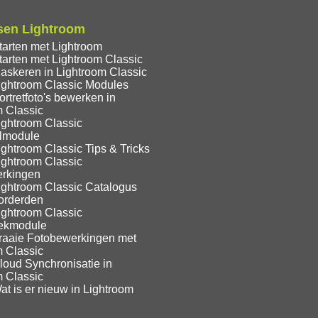
sen Lightroom
tarten met Lightroom
tarten met Lightroom Classic
askeren in Lightroom Classic
ightroom Classic Modules
rtretfoto's bewerken in
m Classic
ightroom Classic
lmodule
ghtroom Classic Tips & Tricks
ightroom Classic
rkingen
ightroom Classic Catalogus
orderden
ightroom Classic
eekmodule
raaie Fotobewerkingen met
m Classic
loud Synchronisatie in
m Classic
t is er nieuw in Lightroom