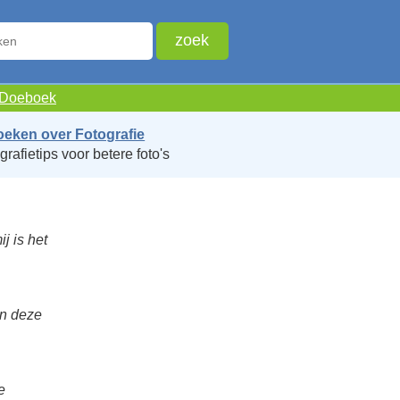
e Doeboek
oeken over Fotografie
grafietips voor betere foto's
j is het
an deze
e