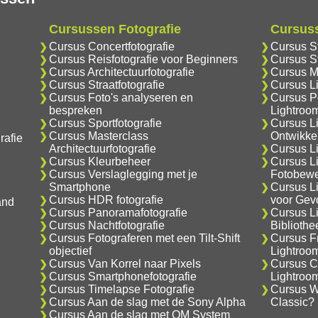
Cursussen Fotografie
Cursus
Cursus Concertfotografie
Cursus S
Cursus Reisfotografie voor Beginners
Cursus S
Cursus Architectuurfotografie
Cursus M
Cursus Straatfotografie
Cursus L
Cursus Foto's analyseren en
Cursus Po
bespreken
Lightroo
Cursus Sportfotografie
Cursus L
Cursus Masterclass
Ontwikke
rafie
Architectuurfotografie
Cursus Li
Cursus Kleurbeheer
Cursus L
Cursus Verslaglegging met je
Fotobewe
Smartphone
Cursus L
Cursus HDR fotografie
voor Gev
and
Cursus Panoramafotografie
Cursus L
Cursus Nachtfotografie
Biblioth
Cursus Fotograferen met een Tilt-Shift
Cursus F
objectief
Lightroo
Cursus Van Korrel naar Pixels
Cursus C
Cursus Smartphonefotografie
Lightroo
Cursus Timelapse Fotografie
Cursus Wa
Cursus Aan de slag met de Sony Alpha
Classic?
Cursus Aan de slag met OM System