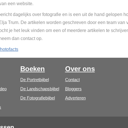
van een website.
ericht dagelijks over fotografie en is een uit de hand gelopen h
 Elja Trum. De artikelen worden geschreven door een team van vr
cht je het leuk vinden om een of meerdere artikelen te schrijve
 neem dan contact op.
hotofacts
Boeken
Over ons
De Portretbijbel
Contact
ideo
De Landschapsbijbel
Bloggers
De Fotografiebijbel
Adverteren
s
ussen