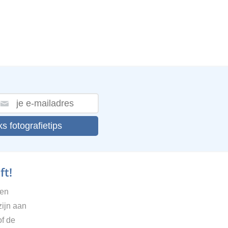
ks fotografietips
ft!
gen
zijn aan
of de