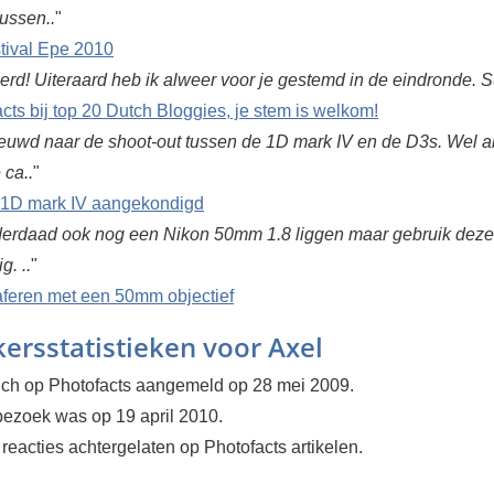
ussen..
"
tival Epe 2010
eerd! Uiteraard heb ik alweer voor je gestemd in de eindronde. 
cts bij top 20 Dutch Bloggies, je stem is welkom!
euwd naar de shoot-out tussen de 1D mark IV en de D3s. Wel al
 ca..
"
1D mark IV aangekondigd
nderdaad ook nog een Nikon 50mm 1.8 liggen maar gebruik deze
g. ..
"
aferen met een 50mm objectief
ersstatistieken voor Axel
zich op Photofacts aangemeld op 28 mei 2009.
 bezoek was op 19 april 2010.
 reacties achtergelaten op Photofacts artikelen.