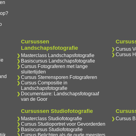
gen
hop?
o
Cursussen
Cursuss
Landschapsfotografie
Cursus Vo
Cursus H
Masterclass Landschapsfotografie
ie
Basiscursus Landschapsfotografie
Cursus Fotograferen met lange
sluitertijden
and
Cursus Sterrensporen Fotograferen
Cursus Compositie in
Landschapsfotografie
Documentaire: Landschapsfotograaf
van de Goor
Cursussen Studiofotografie
Cursuss
Masterclass Studiofotografie
Cursus Br
Cursus Studioportret voor Gevorderden
Basiscursus Studiofotografie
ijk
Cursus Belichten als de oude meesters