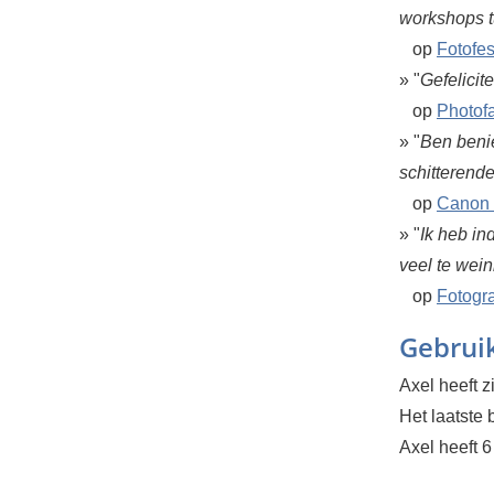
workshops t
op
Fotofes
» "
Gefelicit
op
Photofa
» "
Ben beni
schitterende
op
Canon 
» "
Ik heb i
veel te weini
op
Fotogr
Gebruik
Axel heeft 
Het laatste
Axel heeft 6