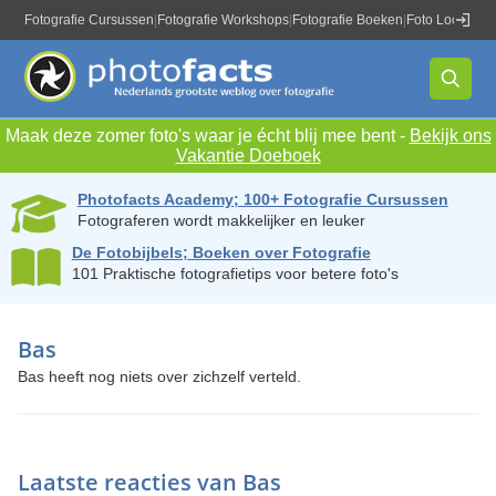
Fotografie Cursussen
|
Fotografie Workshops
|
Fotografie Boeken
|
Foto Locaties
|
Maak deze zomer foto's waar je écht blij mee bent -
Bekijk ons
Vakantie Doeboek
Photofacts Academy; 100+ Fotografie Cursussen
Fotograferen wordt makkelijker en leuker
De Fotobijbels; Boeken over Fotografie
101 Praktische fotografietips voor betere foto's
Bas
Bas heeft nog niets over zichzelf verteld.
Laatste reacties van Bas