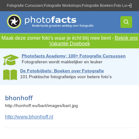
Fotografie Cursussen
|
Fotografie Workshops
|
Fotografie Boeken
|
Foto Locaties
|
Maak deze zomer foto's waar je écht blij mee bent -
Bekijk ons
Vakantie Doeboek
Photofacts Academy; 100+ Fotografie Cursussen
Fotograferen wordt makkelijker en leuker
De Fotobijbels; Boeken over Fotografie
101 Praktische fotografietips voor betere foto's
bhonhoff
http://honhoff.eu/bart/images/bart.jpg
http://www.bhonhoff.nl