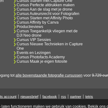
en
Cursus Starten met Capture One
Cursus Perfecte afdrukken maken
Cursus Aan de slag met je drone
Cursus Auteursrecht voor Fotografen
Cursus Starten met Affinity Photo
Cursus Affinity by Canva
Productreviews
Cursus Toegankelijk vliegen met de
DJI Neo drone
Cursus VIP Sessies
Cursus Nieuwe Technieken in Capture
One
Events en Lezingen
Cursus Photofacts Academy
Cursus Maak je eigen fotosite
oegang tot
alle bovenstaande fotografie cursussen
voor
9.729 eu
ts account
nieuwsbrief
facebook
rss
partner
tetris
© copyright 2006 - 2026 by Photofacts
disclaimer
e laten functioneren maken we gebruik van cookies. Bekijk ons