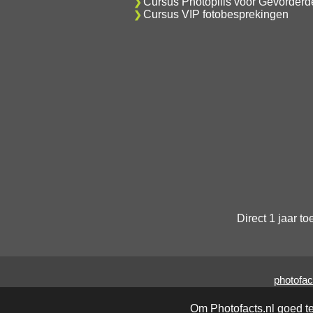
Cursus Photopills voor Gevorderd
Cursus VIP fotobesprekingen
Direct 1 jaar t
photofac
Om Photofacts.nl goed t