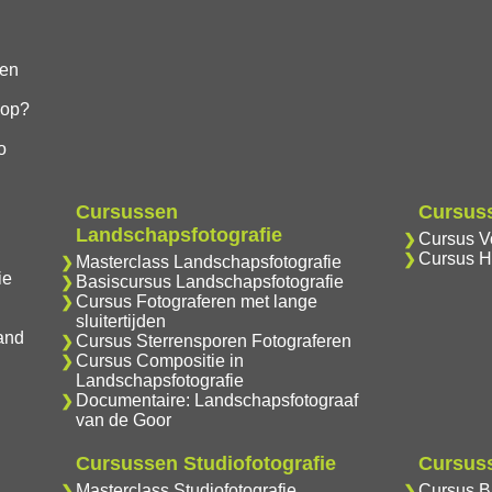
gen
hop?
o
Cursussen
Cursuss
Landschapsfotografie
Cursus Vo
Cursus H
Masterclass Landschapsfotografie
ie
Basiscursus Landschapsfotografie
Cursus Fotograferen met lange
sluitertijden
and
Cursus Sterrensporen Fotograferen
Cursus Compositie in
Landschapsfotografie
Documentaire: Landschapsfotograaf
van de Goor
Cursussen Studiofotografie
Cursuss
Masterclass Studiofotografie
Cursus Br