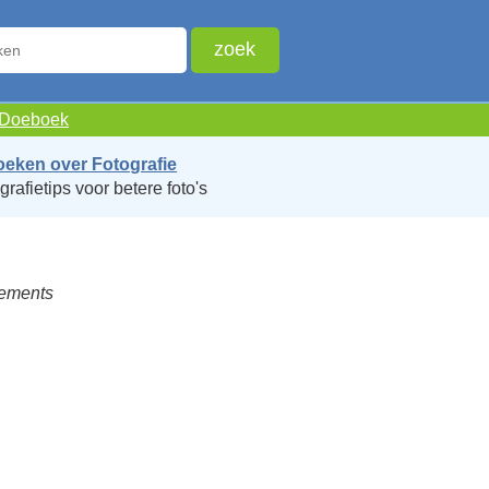
e Doeboek
oeken over Fotografie
grafietips voor betere foto's
lements