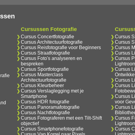
ussen
Cursussen Fotografie
Cursus
Cursus Concertfotografie
Cursus S
Cursus Architectuurfotografie
Cursus S
Cursus Reisfotografie voor Beginners
Cursus M
Cursus Straatfotografie
Cursus L
Cursus Foto's analyseren en
Cursus Po
bespreken
Lightroo
Cursus Sportfotografie
Cursus L
Cursus Masterclass
Ontwikke
rafie
Architectuurfotografie
Cursus Li
Cursus Kleurbeheer
Cursus L
Cursus Verslaglegging met je
Fotobewe
Smartphone
Cursus L
Cursus HDR fotografie
voor Gev
and
Cursus Panoramafotografie
Cursus L
Cursus Nachtfotografie
Biblioth
Cursus Fotograferen met een Tilt-Shift
Cursus F
objectief
Lightroo
Cursus Smartphonefotografie
Cursus C
Cursus Van Korrel naar Pixels
Lightroo