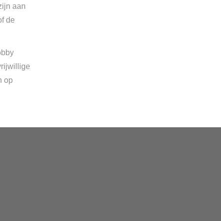
zijn aan
of de
obby
ijwillige
n op