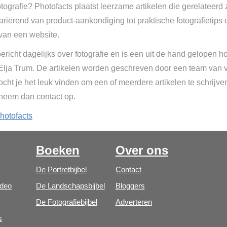
tografie? Photofacts plaatst leerzame artikelen die gerelateerd 
Variërend van product-aankondiging tot praktische fotografietips 
van een website.
ericht dagelijks over fotografie en is een uit de hand gelopen h
 Elja Trum. De artikelen worden geschreven door een team van vr
cht je het leuk vinden om een of meerdere artikelen te schrijve
 neem dan contact op.
hotofacts
Boeken
Over ons
De Portretbijbel
Contact
ideo
De Landschapsbijbel
Bloggers
De Fotografiebijbel
Adverteren
s