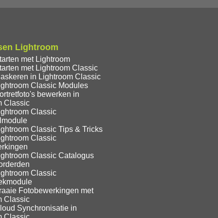
sen Lightroom
tarten met Lightroom
tarten met Lightroom Classic
askeren in Lightroom Classic
ightroom Classic Modules
rtretfoto's bewerken in
m Classic
ightroom Classic
lmodule
ghtroom Classic Tips & Tricks
ightroom Classic
rkingen
ightroom Classic Catalogus
orderden
ightroom Classic
eekmodule
raaie Fotobewerkingen met
m Classic
loud Synchronisatie in
m Classic