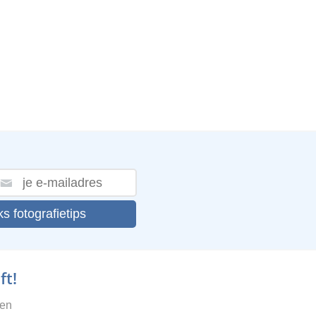
ks fotografietips
ft!
gen