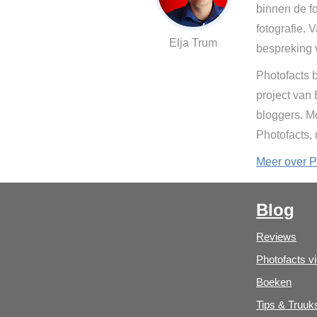
binnen de fo
fotografie. 
Elja Trum
bespreking 
Photofacts b
project van
bloggers. Mo
Photofacts,
Meer over P
Blog
Reviews
Photofacts v
Boeken
Tips & Truuk