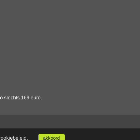
ro
slechts 169 euro.
cookiebeleid
.
akkoord