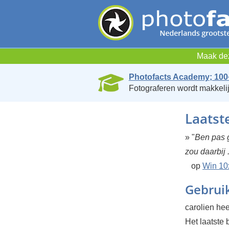
Maak dez
Photofacts Academy; 100
Fotograferen wordt makkelij
Laatst
» "
Ben pas g
zou daarbij .
op
Win 10
Gebruik
carolien he
Het laatste