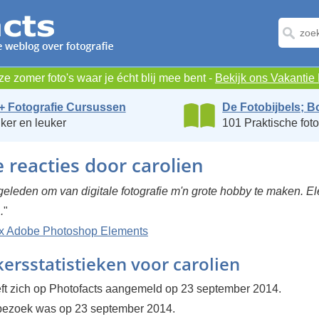
e zomer foto's waar je écht blij mee bent -
Bekijk ons Vakanti
+ Fotografie Cursussen
De Fotobijbels; B
ker en leuker
101 Praktische foto
e reacties door carolien
eleden om van digitale fotografie m'n grote hobby te maken. E
.
"
x Adobe Photoshop Elements
ersstatistieken voor carolien
eft zich op Photofacts aangemeld op 23 september 2014.
 bezoek was op 23 september 2014.