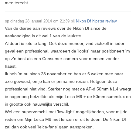
mee terecht
op dinsdag 28 januari 2014 om 21:39 bij
Nikon Df hipster review
Van de diaree aan reviews over de Nikon Df since de
aankondiging is dit wel 1 van de leukste.
Al duurt ie iets te lang. Ook deze meneer, vind zichzelf in ieder
geval een professional, waardeert de 'looks' maar positioneert 'm
op z'n best als een Consumer camera voor mensen zonder
haast.
Ik heb 'm nu sinds 28 november en ben er 6 weken mee naar
azie geweest, en je kan er prima me reizen. Hetgeen deze
professional niet vind. Sterker nog met de AF-d 50mm f/1.4 weegt
ie nagenoeg hetzelfde als mijn Leica M9 + de 50mm summilux en
in grootte ook nauwelijks verschil.
Wel een superverschil met 'low-light' mogelijkheden, voor mij de
reden om Mijn Leica M9 met lenzen er uit te doen. De Nikon Df
zal dan ook veel 'leica-fans' gaan aanspreken.