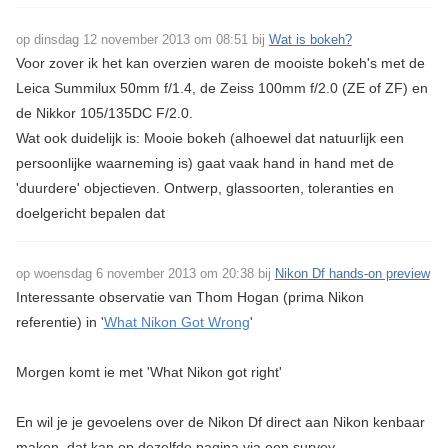
op dinsdag 12 november 2013 om 08:51 bij
Wat is bokeh?
Voor zover ik het kan overzien waren de mooiste bokeh's met de
Leica Summilux 50mm f/1.4, de Zeiss 100mm f/2.0 (ZE of ZF) en
de Nikkor 105/135DC F/2.0.
Wat ook duidelijk is: Mooie bokeh (alhoewel dat natuurlijk een
persoonlijke waarneming is) gaat vaak hand in hand met de
'duurdere' objectieven. Ontwerp, glassoorten, toleranties en
doelgericht bepalen dat
op woensdag 6 november 2013 om 20:38 bij
Nikon Df hands-on preview
Interessante observatie van Thom Hogan (prima Nikon
referentie) in '
What Nikon Got Wrong
'
Morgen komt ie met 'What Nikon got right'
En wil je je gevoelens over de Nikon Df direct aan Nikon kenbaar
maken, dat kan op dezelfde pagina via een survey.