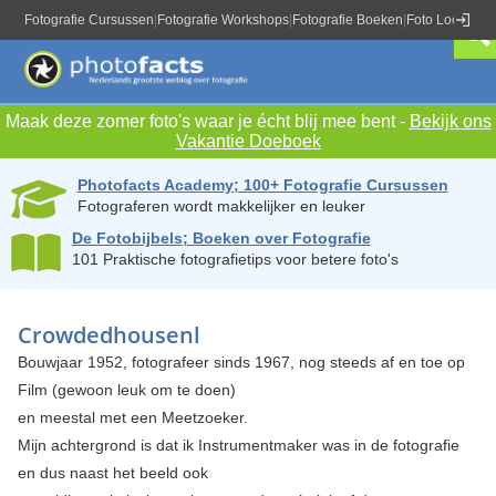
Fotografie Cursussen
|
Fotografie Workshops
|
Fotografie Boeken
|
Foto Locaties
|
Maak deze zomer foto's waar je écht blij mee bent -
Bekijk ons
Vakantie Doeboek
Photofacts Academy; 100+ Fotografie Cursussen
Fotograferen wordt makkelijker en leuker
De Fotobijbels; Boeken over Fotografie
101 Praktische fotografietips voor betere foto's
Crowdedhousenl
Bouwjaar 1952, fotografeer sinds 1967, nog steeds af en toe op
Film (gewoon leuk om te doen)
en meestal met een Meetzoeker.
Mijn achtergrond is dat ik Instrumentmaker was in de fotografie
en dus naast het beeld ook