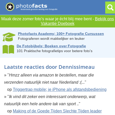
Maak deze zomer foto's waar je écht blij mee bent -
Bekijk ons
Vakantie Doeboek
Photofacts Academy; 100+ Fotografie Cursussen
Fotograferen wordt makkelijker en leuker
De Fotobijbels; Boeken over Fotografie
101 Praktische fotografietips voor betere foto's
Laatste reacties door Dennissimeau
» "
Hmzz alleen via amazon te bestellen, maar die
verzenden natuurlijk niet naar Nederland :(...
"
op
Triggertrap mobile; je iPhone als afstandsbediening
» "
Ik vind dit zeker een interessant onderwerp, wat
natuurlijk een hele andere tak van sport ..
"
op
Making of de Goede Tijden Slechte Tijden leader