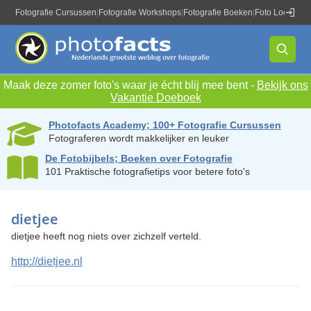
Fotografie Cursussen
|
Fotografie Workshops
|
Fotografie Boeken
|
Foto Locaties
|
Maak deze zomer foto's waar je écht blij mee bent -
Bekijk ons
Vakantie Doeboek
Photofacts Academy; 100+ Fotografie Cursussen
Fotograferen wordt makkelijker en leuker
De Fotobijbels; Boeken over Fotografie
101 Praktische fotografietips voor betere foto's
dietjee
dietjee heeft nog niets over zichzelf verteld.
http://dietjee.nl