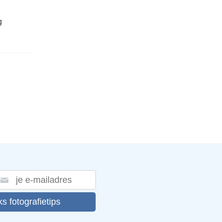
g
ks fotografietips