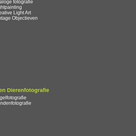
loge fotografie
htpainting
ative Light Art
ntage Objectieven
n Dierenfotografie
elfotografie
ndenfotografie