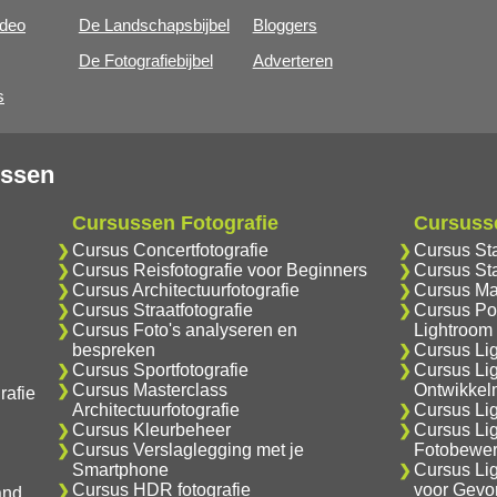
ideo
De Landschapsbijbel
Bloggers
De Fotografiebijbel
Adverteren
s
ussen
Cursussen Fotografie
Cursuss
Cursus Concertfotografie
Cursus St
Cursus Reisfotografie voor Beginners
Cursus Sta
Cursus Architectuurfotografie
Cursus Ma
Cursus Straatfotografie
Cursus Por
Cursus Foto's analyseren en
Lightroom
bespreken
Cursus Li
Cursus Sportfotografie
Cursus Li
Cursus Masterclass
Ontwikkel
rafie
Architectuurfotografie
Cursus Lig
Cursus Kleurbeheer
Cursus Li
Cursus Verslaglegging met je
Fotobewer
Smartphone
Cursus Li
Cursus HDR fotografie
voor Gevo
and