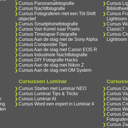
Cursus Panoramafotografie
Cursus Li
Cursus Nachtfotografie
Bibliothe
Cursus Fotograferen met een Tilt-Shift
Cursus Fr
objectief
Lightroom
Cursus Smartphonefotografie
Cursus Wat
Cursus Van Korrel naar Pixels
Classic?
Cursus Timelapse Fotografie
Cursus Cl
Cursus Aan de slag met de Sony Alpha
Lightroom
Cursus Compositie Tips
Cursus Aan de slag met Canon EOS R
Cursus Industriele Nachtfotografie
Cursus DIY Fotografie Hacks
Cursus Aan de slag met Nikon Z
Cursus Aan de slag met OM System
Cursussen Luminar
Cursusse
Cursus Starten met Luminar NEO
Cursus Cr
s
Cursus Luminar Tips & Tricks
Cursus Va
n
Cursus Luminar AI
Cursus Va
ing
Cursus Word een expert in Luminar 4
Cursus Cr
den
Cursus We
Cursus De
Fotografe
Cursus Zwa