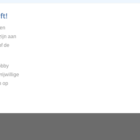
ft!
gen
zijn aan
of de
obby
ijwillige
n op