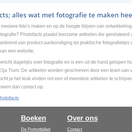
ts; alles wat met fotografie te maken hee
g mooiere foto's maken en op de hoogte blijven van ontwikkelin
tografie? Photofacts plaatst leerzame artikelen die gerelateerd 
Variërend van product-aankondiging tot praktische fotografietips 
van een website.
ericht dagelijks over fotografie en is een uit de hand gelopen h
 Elja Trum. De artikelen worden geschreven door een team van vr
cht je het leuk vinden om een of meerdere artikelen te schrijve
 neem dan contact op.
hotofacts
Boeken
Over ons
De Portretbijbel
Contact