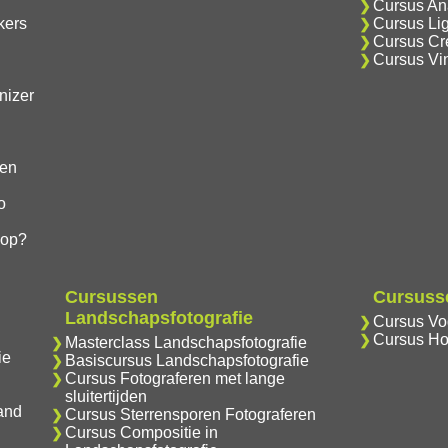
Cursus Ana
kers
Cursus Lig
Cursus Cre
Cursus Vi
nizer
gen
o
hop?
Cursussen
Cursusse
Landschapsfotografie
Cursus Vog
Cursus Ho
Masterclass Landschapsfotografie
ie
Basiscursus Landschapsfotografie
Cursus Fotograferen met lange
sluitertijden
and
Cursus Sterrensporen Fotograferen
Cursus Compositie in