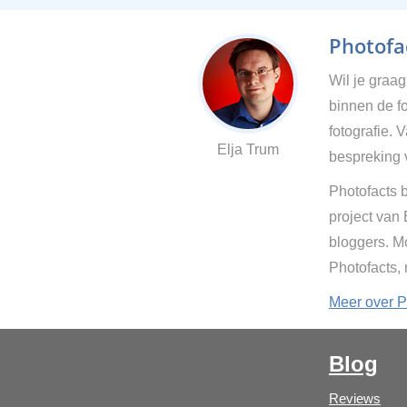
Photofac
Wil je graa
binnen de fo
fotografie. 
Elja Trum
bespreking 
Photofacts b
project van
bloggers. Mo
Photofacts,
Meer over P
Blog
Reviews