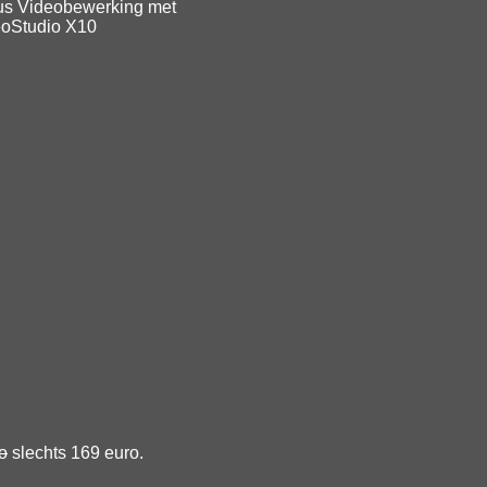
us Videobewerking met
eoStudio X10
o
slechts 169 euro.