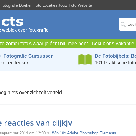
|
Fotografie Boeken
|
Foto Locaties
|
Jouw Foto Website
e zomer foto's waar je écht blij mee bent -
Bekijk ons Vakanti
+ Fotografie Cursussen
De Fotobijbels; B
ker en leuker
101 Praktische foto
nog niets over zichzelf verteld.
 reacties van dijkjv
 september 2014 om 12:50 bij
Win 10x Adobe Photoshop Elements