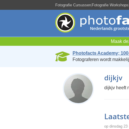
Fotografie Cursussen
|
Fotografie Workshops
Maak dez
Photofacts Academy; 100
Fotograferen wordt makkelij
dijkjv
dijkjv heeft 
Laatste
op dinsdag 23