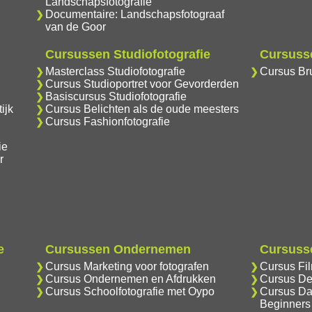
Landschapsfotografie
Documentaire: Landschapsfotograaf
van de Goor
Cursussen Studiofotografie
Cursusse
Masterclass Studiofotografie
Cursus Bru
Cursus Studioportret voor Gevorderden
Basiscursus Studiofotografie
ijk
Cursus Belichten als de oude meesters
Cursus Fashionfotografie
ie
r
e
Cursussen Ondernemen
Cursusse
Cursus Marketing voor fotografen
Cursus Fi
Cursus Ondernemen en Afdrukken
Cursus De
Cursus Schoolfotografie met Oypo
Cursus Da
Beginners