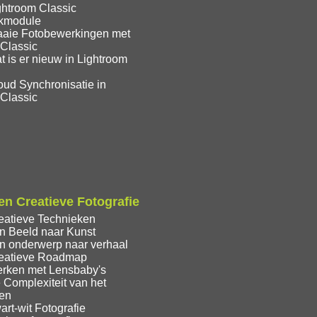
ghtroom Classic
ekmodule
aaie Fotobewerkingen met
 Classic
 is er nieuw in Lightroom
oud Synchronisatie in
 Classic
n Creatieve Fotografie
eatieve Technieken
n Beeld naar Kunst
n onderwerp naar verhaal
eatieve Roadmap
rken met Lensbaby's
 Complexiteit van het
ren
rt-wit Fotografie