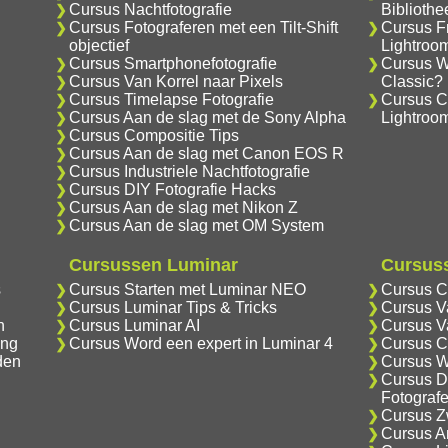
Cursus Nachtfotografie
Biblioth
Cursus Fotograferen met een Tilt-Shift
Cursus F
objectief
Lightroo
Cursus Smartphonefotografie
Cursus Wa
Cursus Van Korrel naar Pixels
Classic?
Cursus Timelapse Fotografie
Cursus C
Cursus Aan de slag met de Sony Alpha
Lightroo
Cursus Compositie Tips
Cursus Aan de slag met Canon EOS R
Cursus Industriele Nachtfotografie
Cursus DIY Fotografie Hacks
Cursus Aan de slag met Nikon Z
Cursus Aan de slag met OM System
Cursussen Luminar
Cursuss
s
Cursus Starten met Luminar NEO
Cursus C
Cursus Luminar Tips & Tricks
Cursus V
n
Cursus Luminar AI
Cursus V
ing
Cursus Word een expert in Luminar 4
Cursus C
den
Cursus W
Cursus D
Fotograf
Cursus Zw
Cursus An