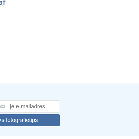
af
ks fotografietips