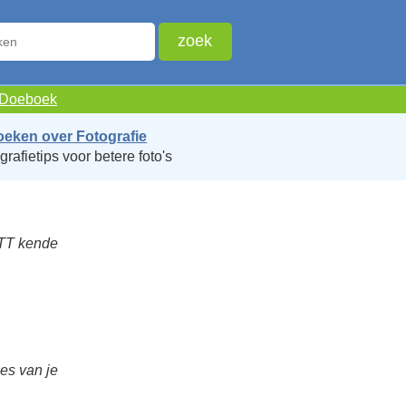
e Doeboek
oeken over Fotografie
grafietips voor betere foto's
TTT kende
ies van je