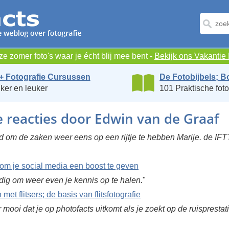
e zomer foto's waar je écht blij mee bent -
Bekijk ons Vakanti
+ Fotografie Cursussen
De Fotobijbels; B
ker en leuker
101 Praktische foto
e reacties door Edwin van de Graaf
ed om de zaken weer eens op een rijtje te hebben Marije. de IF
 om je social media een boost te geven
ndig om weer even je kennis op te halen.
"
met flitsers; de basis van flitsfotografie
 mooi dat je op photofacts uitkomt als je zoekt op de ruisprestat