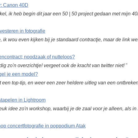
: Canon 40D
ikel, ik heb begin dit jaar een 50 | 50 project gedaan met mijn 
vesteren in fotografie
 ik wou even kijken bij je standaard contractje, maar de link werkt
ncontract; noodzaak of nutteloos?
dig zo'n overzichtje! vergeet ook de kracht van twitter niet!
"
gel je een model?
t een top-tip, en weer een zeer heldere uitleg van een ontbreke
stapelen in Lightroom
euk idee zo'n workshop, waarbij je de zaal voor je alleen, als in
op concertfotografie in poppodium Atak