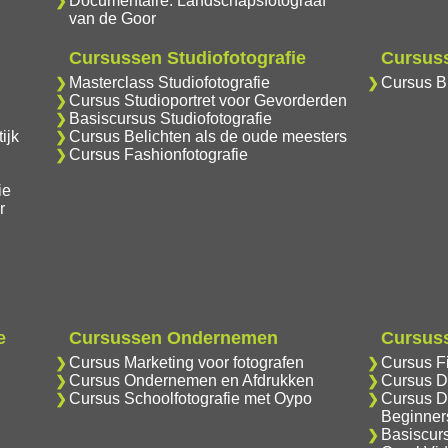
Documentaire: Landschapsfotograaf
van de Goor
Cursussen Studiofotografie
Cursuss
Masterclass Studiofotografie
Cursus Br
Cursus Studioportret voor Gevorderden
Basiscursus Studiofotografie
ijk
Cursus Belichten als de oude meesters
Cursus Fashionfotografie
ie
r
e
Cursussen Ondernemen
Cursuss
Cursus Marketing voor fotografen
Cursus F
Cursus Ondernemen en Afdrukken
Cursus D
Cursus Schoolfotografie met Oypo
Cursus D
Beginner
Basiscur