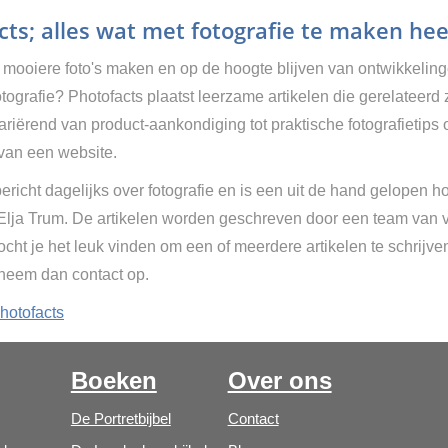
ts; alles wat met fotografie te maken hee
g mooiere foto's maken en op de hoogte blijven van ontwikkelin
tografie? Photofacts plaatst leerzame artikelen die gerelateerd 
Variërend van product-aankondiging tot praktische fotografietips 
van een website.
ericht dagelijks over fotografie en is een uit de hand gelopen h
 Elja Trum. De artikelen worden geschreven door een team van vr
cht je het leuk vinden om een of meerdere artikelen te schrijve
 neem dan contact op.
hotofacts
Boeken
Over ons
De Portretbijbel
Contact