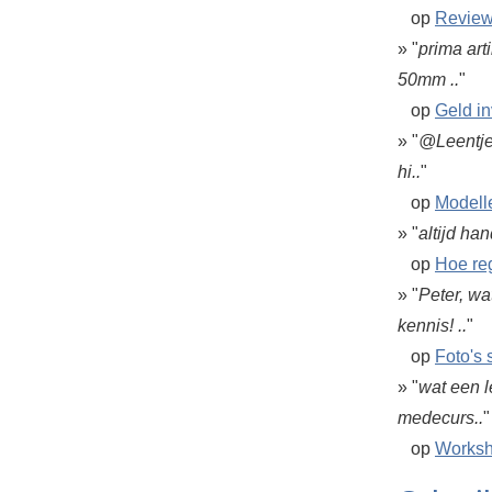
op
Review
» "
prima art
50mm ..
"
op
Geld in
» "
@Leentje,
hi..
"
op
Modelle
» "
altijd han
op
Hoe re
» "
Peter, wa
kennis! ..
"
op
Foto's 
» "
wat een l
medecurs..
"
op
Worksh