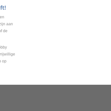
ft!
gen
zijn aan
of de
obby
ijwillige
n op