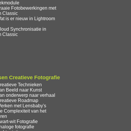
eekmodule
raaie Fotobewerkingen met
m Classic
t is er nieuw in Lightroom
loud Synchronisatie in
m Classic
en Creatieve Fotografie
reatieve Technieken
an Beeld naar Kunst
an onderwerp naar verhaal
reatieve Roadmap
erken met Lensbaby's
e Complexiteit van het
eren
art-wit Fotografie
aloge fotografie