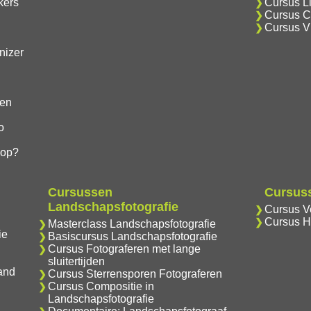
kers
Cursus Li
Cursus Cr
Cursus V
nizer
gen
o
hop?
Cursussen
Cursuss
Landschapsfotografie
Cursus Vo
Cursus H
Masterclass Landschapsfotografie
ie
Basiscursus Landschapsfotografie
Cursus Fotograferen met lange
sluitertijden
and
Cursus Sterrensporen Fotograferen
Cursus Compositie in
Landschapsfotografie