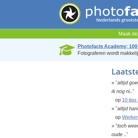
Maak dez
Photofacts Academy; 100
Fotograferen wordt makkelij
Laatst
» "
altijd go
ik nog ni..
"
op
10 tips
» "
altijd ha
op
Werken 
» "
toch weer
oude ..
"