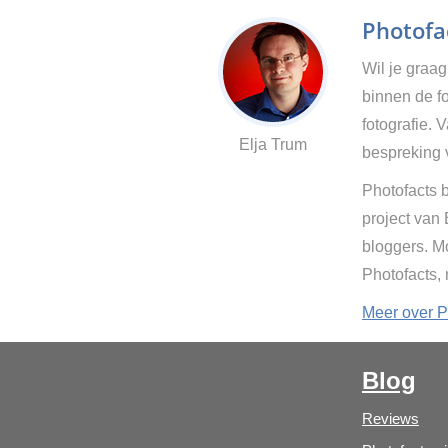
Photofac
Wil je graa
binnen de fo
fotografie. 
Elja Trum
bespreking 
Photofacts b
project van
bloggers. Mo
Photofacts,
Meer over P
Blog
Reviews