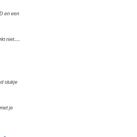
40D en een
 niet.....
nd stukje
 met je