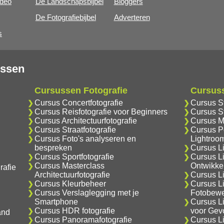
ideo
De Landschapsbijbel
Bloggers
De Fotografiebijbel
Adverteren
s
ussen
Cursussen Fotografie
Cursus
Cursus Concertfotografie
Cursus S
Cursus Reisfotografie voor Beginners
Cursus S
Cursus Architectuurfotografie
Cursus M
Cursus Straatfotografie
Cursus Po
Cursus Foto's analyseren en
Lightroo
bespreken
Cursus L
Cursus Sportfotografie
Cursus L
Cursus Masterclass
Ontwikke
rafie
Architectuurfotografie
Cursus Li
Cursus Kleurbeheer
Cursus L
Cursus Verslaglegging met je
Fotobewe
Smartphone
Cursus L
Cursus HDR fotografie
voor Gev
and
Cursus Panoramafotografie
Cursus L