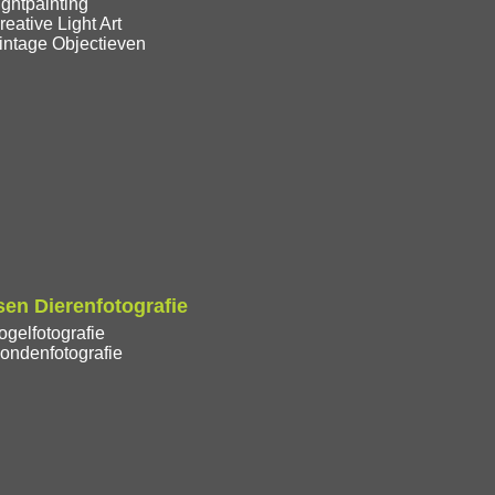
ghtpainting
eative Light Art
intage Objectieven
en Dierenfotografie
gelfotografie
ondenfotografie