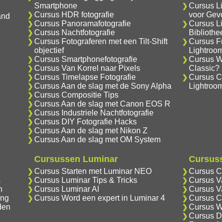
Smartphone
Cursus L
Cursus HDR fotografie
voor Gev
and
Cursus Panoramafotografie
Cursus L
Cursus Nachtfotografie
Biblioth
Cursus Fotograferen met een Tilt-Shift
Cursus F
objectief
Lightroo
Cursus Smartphonefotografie
Cursus Wa
Cursus Van Korrel naar Pixels
Classic?
Cursus Timelapse Fotografie
Cursus C
Cursus Aan de slag met de Sony Alpha
Lightroo
Cursus Compositie Tips
Cursus Aan de slag met Canon EOS R
Cursus Industriele Nachtfotografie
Cursus DIY Fotografie Hacks
Cursus Aan de slag met Nikon Z
Cursus Aan de slag met OM System
Cursussen Luminar
Cursuss
Cursus Starten met Luminar NEO
Cursus C
s
Cursus Luminar Tips & Tricks
Cursus V
n
Cursus Luminar AI
Cursus V
ing
Cursus Word een expert in Luminar 4
Cursus C
den
Cursus W
Cursus D