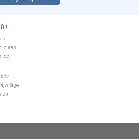
ft!
gen
zijn aan
of de
obby
ijwillige
n op