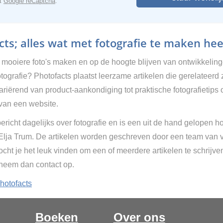
et
Google reCaptcha
.
ts; alles wat met fotografie te maken hee
g mooiere foto's maken en op de hoogte blijven van ontwikkelin
tografie? Photofacts plaatst leerzame artikelen die gerelateerd 
Variërend van product-aankondiging tot praktische fotografietips 
van een website.
ericht dagelijks over fotografie en is een uit de hand gelopen h
 Elja Trum. De artikelen worden geschreven door een team van vr
cht je het leuk vinden om een of meerdere artikelen te schrijve
 neem dan contact op.
hotofacts
Boeken
Over ons