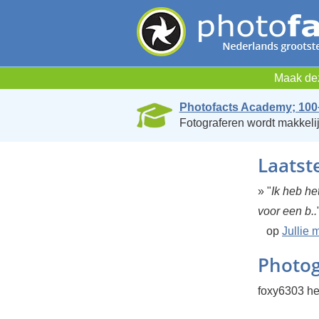
Maak dez
Photofacts Academy; 100
Fotograferen wordt makkelij
Laatst
» "
Ik heb he
voor een b..
op
Jullie 
Photog
foxy6303 he