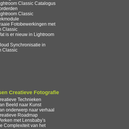
ightroom Classic Catalogus
orderden
ightroom Classic
eekmodule
raaie Fotobewerkingen met
m Classic
t is er nieuw in Lightroom
loud Synchronisatie in
m Classic
en Creatieve Fotografie
reatieve Technieken
an Beeld naar Kunst
an onderwerp naar verhaal
reatieve Roadmap
erken met Lensbaby's
e Complexiteit van het