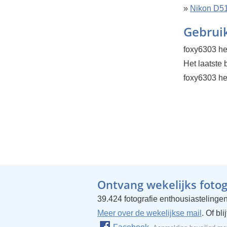
»
Nikon D5
Gebruik
foxy6303 he
Het laatste
foxy6303 hee
Ontvang wekelijks fotogr
39.424 fotografie enthousiastelingen
Meer over de wekelijkse mail
. Of bl