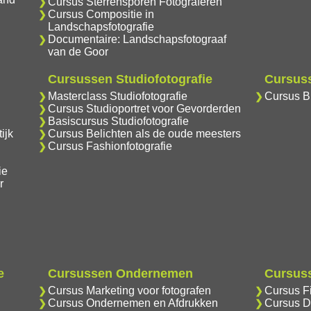
Cursus Sterrensporen Fotograferen
Cursus Compositie in
Landschapsfotografie
Documentaire: Landschapsfotograaf
van de Goor
Cursussen Studiofotografie
Cursuss
Masterclass Studiofotografie
Cursus Br
Cursus Studioportret voor Gevorderden
Basiscursus Studiofotografie
ijk
Cursus Belichten als de oude meesters
Cursus Fashionfotografie
ie
r
e
Cursussen Ondernemen
Cursuss
Cursus Marketing voor fotografen
Cursus F
Cursus Ondernemen en Afdrukken
Cursus D