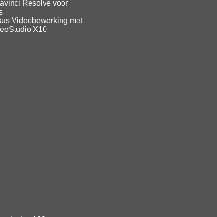
avinci Resolve voor
s
sus Videobewerking met
deoStudio X10