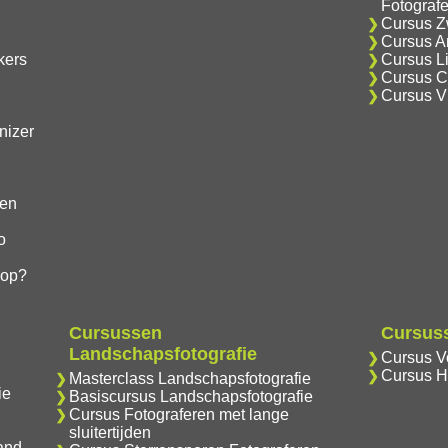
Fotograf
Cursus Zw
Cursus An
kers
Cursus Li
Cursus Cr
Cursus V
nizer
gen
o
hop?
Cursussen
Cursuss
Landschapsfotografie
Cursus Vo
Cursus H
Masterclass Landschapsfotografie
ie
Basiscursus Landschapsfotografie
Cursus Fotograferen met lange
sluitertijden
and