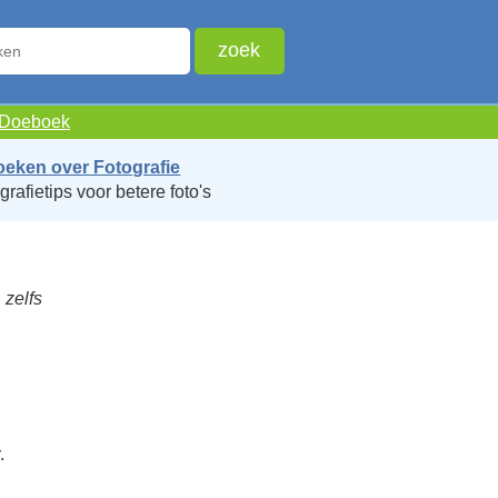
e Doeboek
oeken over Fotografie
grafietips voor betere foto's
 zelfs
.