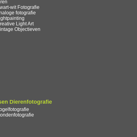
eren
art-wit Fotografie
aloge fotografie
ghtpainting
eative Light Art
intage Objectieven
en Dierenfotografie
gelfotografie
ondenfotografie