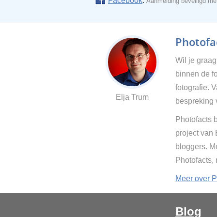
Facebook
.
Aanmelding beveiligd m
Photofac
Wil je graa
binnen de fo
fotografie. 
Elja Trum
bespreking 
Photofacts b
project van
bloggers. Mo
Photofacts,
Meer over P
Blog