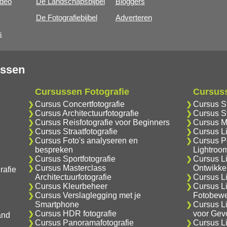
ideo
De Landschapsbijbel
Bloggers
De Fotografiebijbel
Adverteren
s
ussen
Cursussen Fotografie
Cursus
Cursus Concertfotografie
Cursus S
Cursus Architectuurfotografie
Cursus S
Cursus Reisfotografie voor Beginners
Cursus M
Cursus Straatfotografie
Cursus L
Cursus Foto's analyseren en
Cursus Po
bespreken
Lightroo
Cursus Sportfotografie
Cursus L
Cursus Masterclass
Ontwikke
rafie
Architectuurfotografie
Cursus Li
Cursus Kleurbeheer
Cursus L
Cursus Verslaglegging met je
Fotobewe
Smartphone
Cursus L
Cursus HDR fotografie
voor Gev
and
Cursus Panoramafotografie
Cursus L