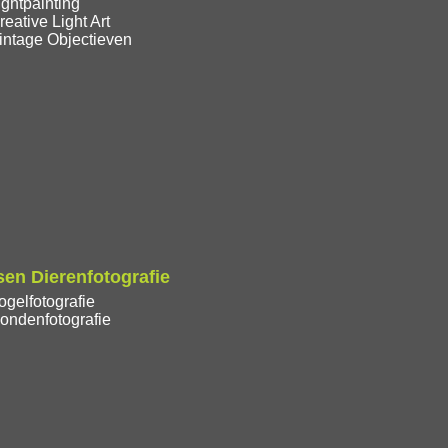
ghtpainting
eative Light Art
intage Objectieven
en Dierenfotografie
gelfotografie
ondenfotografie