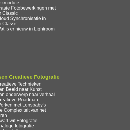
eekmodule
raaie Fotobewerkingen met
m Classic
loud Synchronisatie in
m Classic
t is er nieuw in Lightroom
en Creatieve Fotografie
reatieve Technieken
an Beeld naar Kunst
an onderwerp naar verhaal
reatieve Roadmap
erken met Lensbaby's
e Complexiteit van het
eren
art-wit Fotografie
aloge fotografie