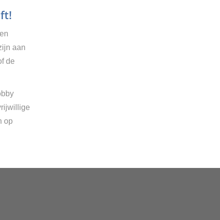
ft!
gen
zijn aan
of de
obby
ijwillige
n op