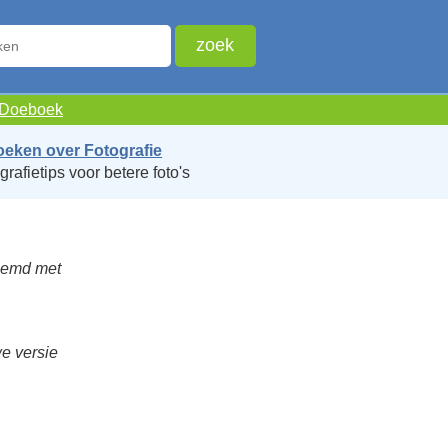
e Doeboek
oeken over Fotografie
grafietips voor betere foto's
vreemd met
e versie