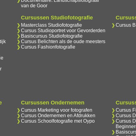
Documentaire: Landschapsfotograaf
van de Goor
Cursussen Studiofotografie
Cursuss
Masterclass Studiofotografie
Cursus Br
Cursus Studioportret voor Gevorderden
Basiscursus Studiofotografie
ijk
Cursus Belichten als de oude meesters
Cursus Fashionfotografie
ie
r
e
Cursussen Ondernemen
Cursuss
Cursus Marketing voor fotografen
Cursus F
Cursus Ondernemen en Afdrukken
Cursus D
Cursus Schoolfotografie met Oypo
Cursus D
Beginner
Basiscur