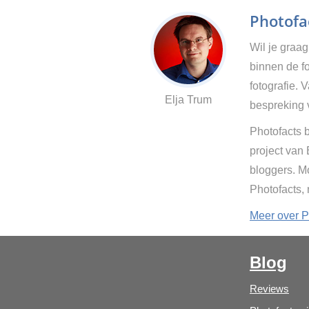
Photofac
Wil je graa
binnen de fo
fotografie. 
Elja Trum
bespreking 
Photofacts b
project van
bloggers. Mo
Photofacts,
Meer over P
Blog
Reviews