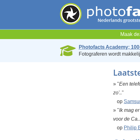
Maak dez
Photofacts Academy; 100
Fotograferen wordt makkelij
Laatst
» "
Een telefo
zo'..
"
op
Samsun
» "
Ik mag er
voor de Ca..
op
Philip 