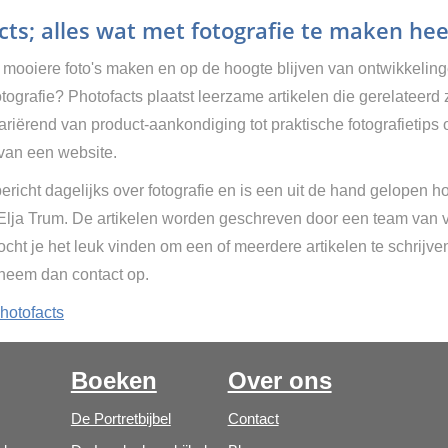
ts; alles wat met fotografie te maken hee
g mooiere foto's maken en op de hoogte blijven van ontwikkelin
tografie? Photofacts plaatst leerzame artikelen die gerelateerd 
Variërend van product-aankondiging tot praktische fotografietips 
van een website.
ericht dagelijks over fotografie en is een uit de hand gelopen h
 Elja Trum. De artikelen worden geschreven door een team van vr
cht je het leuk vinden om een of meerdere artikelen te schrijve
 neem dan contact op.
hotofacts
Boeken
Over ons
De Portretbijbel
Contact