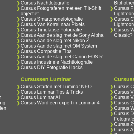
Cursus Nachtfotografie
Biblioth
Cursus Fotograferen met een Tilt-Shift
Cursus F
objectief
Lightroo
Cursus Smartphonefotografie
Cursus C
Cursus Van Korrel naar Pixels
Lightroo
Cursus Timelapse Fotografie
Cursus Wa
Cursus Aan de slag met de Sony Alpha
Classic?
Cursus Aan de slag met Nikon Z
Cursus Aan de slag met OM System
Cursus Compositie Tips
Cursus Aan de slag met Canon EOS R
Cursus Industriele Nachtfotografie
Cursus DIY Fotografie Hacks
Cursussen Luminar
Cursuss
s
Cursus Starten met Luminar NEO
Cursus C
Cursus Luminar Tips & Tricks
Cursus V
n
Cursus Luminar AI
Cursus V
ing
Cursus Word een expert in Luminar 4
Cursus C
den
Cursus W
Cursus D
Fotograf
Cursus Zw
Cursus An