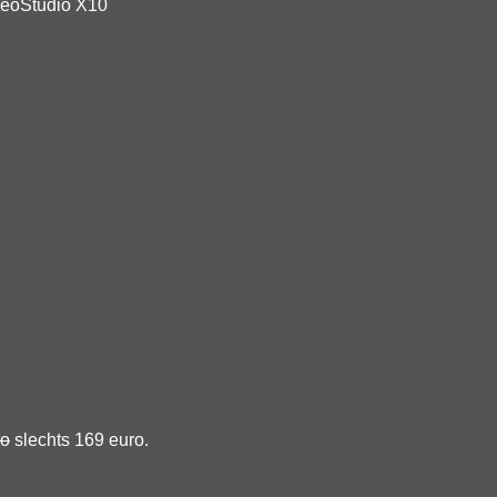
deoStudio X10
ro
slechts 169 euro.