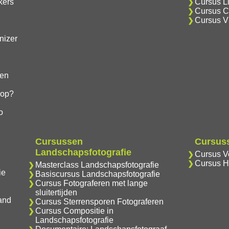
kers
Cursus Li
Cursus Cr
Cursus V
nizer
gen
hop?
o
Cursussen
Cursuss
Landschapsfotografie
Cursus Vo
Cursus H
Masterclass Landschapsfotografie
ie
Basiscursus Landschapsfotografie
Cursus Fotograferen met lange
sluitertijden
and
Cursus Sterrensporen Fotograferen
Cursus Compositie in
Landschapsfotografie