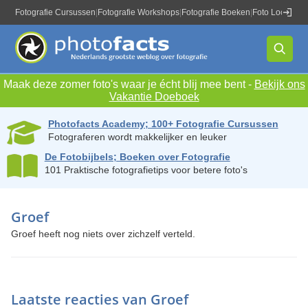
Fotografie Cursussen
|
Fotografie Workshops
|
Fotografie Boeken
|
Foto Locaties
|
Maak deze zomer foto's waar je écht blij mee bent -
Bekijk ons
Vakantie Doeboek
Photofacts Academy; 100+ Fotografie Cursussen
Fotograferen wordt makkelijker en leuker
De Fotobijbels; Boeken over Fotografie
101 Praktische fotografietips voor betere foto's
Groef
Groef heeft nog niets over zichzelf verteld.
Laatste reacties van Groef