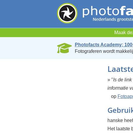
Maak dez
Photofacts Academy; 100
Fotograferen wordt makkelij
Laatst
» "
Is de lin
informatie va
op
Fotoap
Gebruik
hanske heef
Het laatste