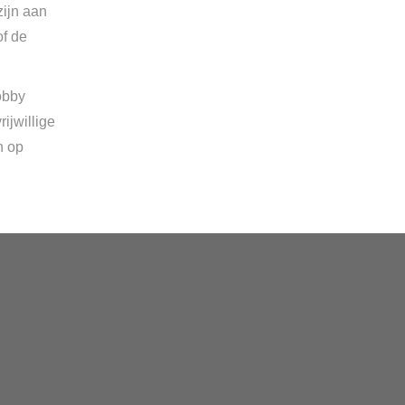
zijn aan
of de
obby
ijwillige
n op