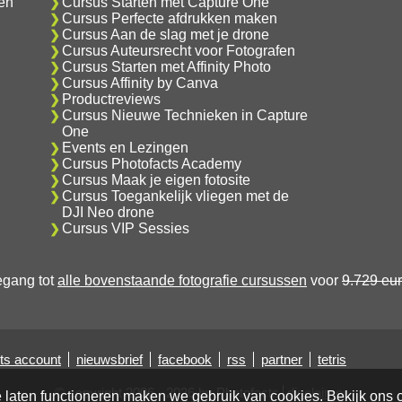
en
Cursus Starten met Capture One
Cursus Perfecte afdrukken maken
Cursus Aan de slag met je drone
Cursus Auteursrecht voor Fotografen
Cursus Starten met Affinity Photo
Cursus Affinity by Canva
Productreviews
Cursus Nieuwe Technieken in Capture
One
Events en Lezingen
Cursus Photofacts Academy
Cursus Maak je eigen fotosite
Cursus Toegankelijk vliegen met de
DJI Neo drone
Cursus VIP Sessies
oegang tot
alle bovenstaande fotografie cursussen
voor
9.729 eu
ts account
nieuwsbrief
facebook
rss
partner
tetris
© copyright 2006 - 2026 by Photofacts
disclaimer
e laten functioneren maken we gebruik van cookies. Bekijk ons