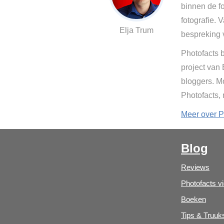
binnen de fo
fotografie. 
Elja Trum
bespreking 
Photofacts b
project van
bloggers. Mo
Photofacts,
Meer over P
Blog
Reviews
Photofacts v
Boeken
Tips & Truuk