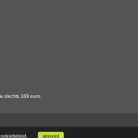
ro
slechts 169 euro.
cookiebeleid
.
akkoord