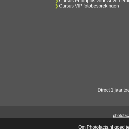
Cursus Photopills voor Gevorderd
Cursus VIP fotobesprekingen
Direct 1 jaar t
photofac
Om Photofacts.nl goed t