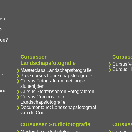
gen
o
hop?
Cursussen
Cursuss
Landschapsfotografie
Cursus Vo
Cursus H
Masterclass Landschapsfotografie
ie
Basiscursus Landschapsfotografie
Cursus Fotograferen met lange
sluitertijden
and
Cursus Sterrensporen Fotograferen
Cursus Compositie in
Landschapsfotografie
Documentaire: Landschapsfotograaf
van de Goor
Cursussen Studiofotografie
Cursuss
Masterclass Studiofotografie
Cursus Br