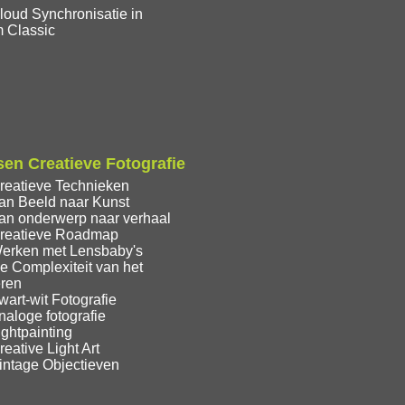
loud Synchronisatie in
m Classic
en Creatieve Fotografie
reatieve Technieken
an Beeld naar Kunst
an onderwerp naar verhaal
reatieve Roadmap
erken met Lensbaby's
e Complexiteit van het
eren
art-wit Fotografie
aloge fotografie
ghtpainting
eative Light Art
intage Objectieven