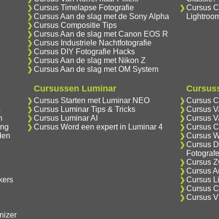
Cursus Timelapse Fotografie
Cursus C
Cursus Aan de slag met de Sony Alpha
Lightroo
Cursus Compositie Tips
Cursus Aan de slag met Canon EOS R
Cursus Industriele Nachtfotografie
Cursus DIY Fotografie Hacks
Cursus Aan de slag met Nikon Z
Cursus Aan de slag met OM System
Cursussen Luminar
Cursuss
Cursus Starten met Luminar NEO
Cursus C
s
Cursus Luminar Tips & Tricks
Cursus V
n
Cursus Luminar AI
Cursus V
ing
Cursus Word een expert in Luminar 4
Cursus C
den
Cursus W
Cursus D
Fotograf
Cursus Zw
Cursus An
kers
Cursus Li
Cursus Cr
Cursus V
nizer