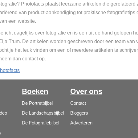
tografie? Photofacts plaatst leerzame artikelen die gerelateerd 
Variërend van product-aankondiging tot praktische fotografietips 
van een website.
ericht dagelijks over fotografie en is een uit de hand gelopen h
 Elja Trum. De artikelen worden geschreven door een team van vr
cht je het leuk vinden om een of meerdere artikelen te schrijve
 neem dan contact op.
hotofacts
Boeken
Over ons
De Portretbijbel
Contact
ideo
De Landschapsbijbel
Bloggers
De Fotografiebijbel
Adverteren
s