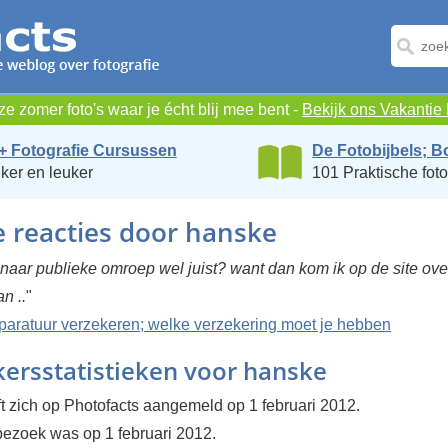
e zomer foto's waar je écht blij mee bent -
Bekijk ons Vakanti
+ Fotografie Cursussen
De Fotobijbels; B
ker en leuker
101 Praktische foto
e reacties door hanske
k naar publieke omroep wel juist? want dan kom ik op de site ove
n ..
"
paratuur verzekeren; welke verzekering moet je hebben
ersstatistieken voor hanske
t zich op Photofacts aangemeld op 1 februari 2012.
 bezoek was op 1 februari 2012.