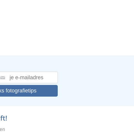
ks fotografietips
ft!
gen