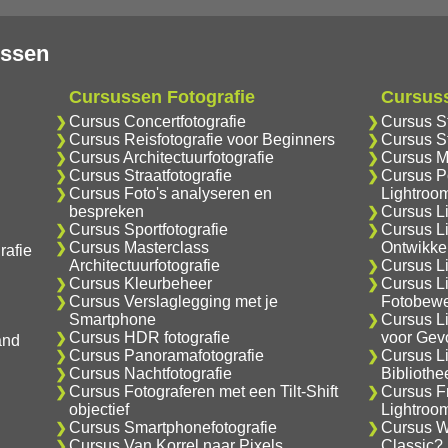
ussen
Cursussen Fotografie
Cursus
Cursus Concertfotografie
Cursus S
Cursus Reisfotografie voor Beginners
Cursus S
Cursus Architectuurfotografie
Cursus M
Cursus Straatfotografie
Cursus Po
Cursus Foto's analyseren en
Lightroo
bespreken
Cursus L
Cursus Sportfotografie
Cursus L
Cursus Masterclass
Ontwikke
rafie
Architectuurfotografie
Cursus Li
Cursus Kleurbeheer
Cursus L
Cursus Verslaglegging met je
Fotobewe
Smartphone
Cursus L
Cursus HDR fotografie
voor Gev
and
Cursus Panoramafotografie
Cursus L
Cursus Nachtfotografie
Biblioth
Cursus Fotograferen met een Tilt-Shift
Cursus F
objectief
Lightroo
Cursus Smartphonefotografie
Cursus Wa
Cursus Van Korrel naar Pixels
Classic?