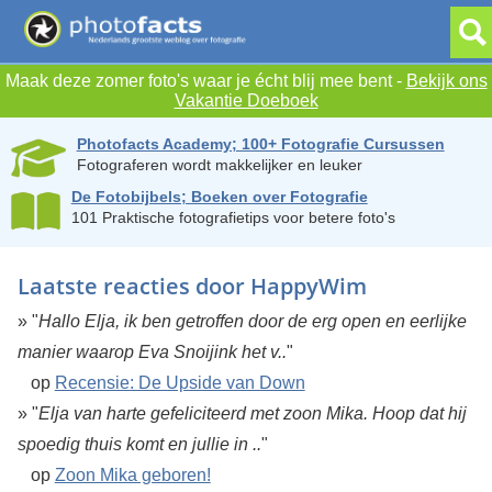
Maak deze zomer foto's waar je écht blij mee bent -
Bekijk ons
Vakantie Doeboek
Photofacts Academy; 100+ Fotografie Cursussen
Fotograferen wordt makkelijker en leuker
De Fotobijbels; Boeken over Fotografie
101 Praktische fotografietips voor betere foto's
Laatste reacties door HappyWim
» "
Hallo Elja, ik ben getroffen door de erg open en eerlijke
manier waarop Eva Snoijink het v..
"
op
Recensie: De Upside van Down
» "
Elja van harte gefeliciteerd met zoon Mika. Hoop dat hij
spoedig thuis komt en jullie in ..
"
op
Zoon Mika geboren!