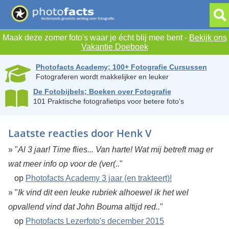
Maak deze zomer foto's waar je écht blij mee bent -
Bekijk ons
Vakantie Doeboek
Photofacts Academy; 100+ Fotografie Cursussen
Fotograferen wordt makkelijker en leuker
De Fotobijbels; Boeken over Fotografie
101 Praktische fotografietips voor betere foto's
Laatste reacties door Henk V
» "
Al 3 jaar! Time flies... Van harte! Wat mij betreft mag er
wat meer info op voor de (ver(..
"
op
Photofacts Academy 3 jaar (en trakteert)!
» "
Ik vind dit een leuke rubriek alhoewel ik het wel
opvallend vind dat John Bouma altijd red..
"
op
Photofacts Lezerfoto's december 2015