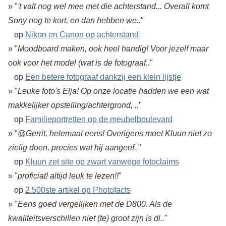
» "
't valt nog wel mee met die achterstand... Overall komt
Sony nog te kort, en dan hebben we..
"
op
Nikon en Canon op achterstand
» "
Moodboard maken, ook heel handig! Voor jezelf maar
ook voor het model (wat is de fotograaf..
"
op
Een betere fotograaf dankzij een klein lijstje
» "
Leuke foto's Elja! Op onze locatie hadden we een wat
makkelijker opstelling/achtergrond, ..
"
op
Familieportretten op de meubelboulevard
» "
@Gerrit, helemaal eens! Overigens moet Kluun niet zo
zielig doen, precies wat hij aangeef..
"
op
Kluun zet site op zwart vanwege fotoclaims
» "
proficiat! altijd leuk te lezen!!
"
op
2.500ste artikel op Photofacts
» "
Eens goed vergelijken met de D800. Als de
kwaliteitsverschillen niet (te) groot zijn is di..
"