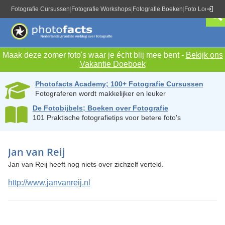
Fotografie Cursussen
|
Fotografie Workshops
|
Fotografie Boeken
|
Foto Locaties
|
Maak deze zomer foto's waar je écht blij mee bent -
Bekijk ons
Vakantie Doeboek
Photofacts Academy; 100+ Fotografie Cursussen
Fotograferen wordt makkelijker en leuker
De Fotobijbels; Boeken over Fotografie
101 Praktische fotografietips voor betere foto's
Jan van Reij
Jan van Reij heeft nog niets over zichzelf verteld.
http://www.janvanreij.nl