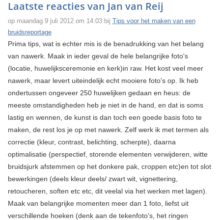
Laatste reacties van Jan van Reij
op maandag 9 juli 2012 om 14:03 bij
Tips voor het maken van een
bruidsreportage
Prima tips, wat is echter mis is de benadrukking van het belang
van nawerk. Maak in ieder geval de hele belangrijke foto's
(locatie, huwelijksceremonie en kerk)in raw. Het kost veel meer
nawerk, maar levert uiteindelijk echt mooiere foto's op. Ik heb
ondertussen ongeveer 250 huwelijken gedaan en heus: de
meeste omstandigheden heb je niet in de hand, en dat is soms
lastig en wennen, de kunst is dan toch een goede basis foto te
maken, de rest los je op met nawerk. Zelf werk ik met termen als
correctie (kleur, contrast, belichting, scherpte), daarna
optimalisatie (perspectief, storende elementen verwijderen, witte
bruidsjurk afstemmen op het donkere pak, croppen etc)en tot slot
bewerkingen (deels kleur deels/ zwart wit, vignettering,
retoucheren, soften etc etc, dit veelal via het werken met lagen).
Maak van belangrijke momenten meer dan 1 foto, liefst uit
verschillende hoeken (denk aan de tekenfoto's, het ringen