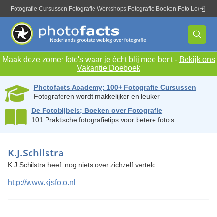
Fotografie Cursussen
|
Fotografie Workshops
|
Fotografie Boeken
|
Foto Locaties
|
Maak deze zomer foto's waar je écht blij mee bent -
Bekijk ons
Vakantie Doeboek
Photofacts Academy; 100+ Fotografie Cursussen
Fotograferen wordt makkelijker en leuker
De Fotobijbels; Boeken over Fotografie
101 Praktische fotografietips voor betere foto's
K.J.Schilstra
K.J.Schilstra heeft nog niets over zichzelf verteld.
http://www.kjsfoto.nl