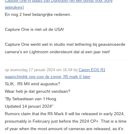
Capture One in plaats van Lightroom (en een bonus voor Sony
gebruikers)
En nog 2 heel belangrijke redenen..
Capture One is niet uit de USA!
Capture One werkt wel in studio met tethering bij geavanceerde
camera's en Lightroom ondersteunt dat al een jaar niet!
op woensdag 17 januari 2024 om 16:04 bij
Canon EOS R1
waarschijnlijk nog voor de zomer, R5 mark II later
SLIK.. R5 MII eind augustus?
Waar heb je dat gerucht vandaan?
"By Sebastiaan van ’t Hoog
Updated 14 januari 2024"
Rumors claim that the R5 Mark II will be released in early 2024,
presumably in February just before the 2024 CP+. That is a time
of year when the most amount of cameras are released, as it’s