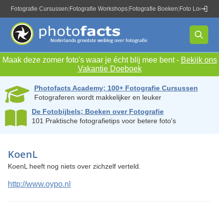
Fotografie Cursussen
|
Fotografie Workshops
|
Fotografie Boeken
|
Foto Locaties
|
Maak deze zomer foto's waar je écht blij mee bent -
Bekijk ons
Vakantie Doeboek
Photofacts Academy; 100+ Fotografie Cursussen
Fotograferen wordt makkelijker en leuker
De Fotobijbels; Boeken over Fotografie
101 Praktische fotografietips voor betere foto's
KoenL
KoenL heeft nog niets over zichzelf verteld.
http://www.oypo.nl