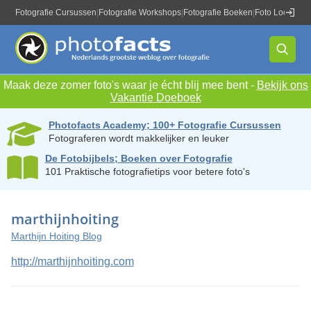
Fotografie Cursussen
|
Fotografie Workshops
|
Fotografie Boeken
|
Foto Locaties
|
Maak deze zomer foto's waar je écht blij mee bent -
Bekijk ons
Vakantie Doeboek
Photofacts Academy; 100+ Fotografie Cursussen
Fotograferen wordt makkelijker en leuker
De Fotobijbels; Boeken over Fotografie
101 Praktische fotografietips voor betere foto's
marthijnhoiting
Marthijn Hoiting Blog
http://marthijnhoiting.com