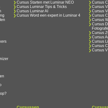
Cursus Starten met Luminar NEO
Cursus C
s
Cursus Luminar Tips & Tricks
Cursus V
n
Cursus Luminar AI
Cursus V
ing
Cursus Word een expert in Luminar 4
Cursus C
den
Cursus W
Cursus D
Fotograf
Cursus Zw
Cursus An
kers
Cursus Li
Cursus Cr
Cursus V
nizer
gen
o
hop?
Cursussen
Cursuss