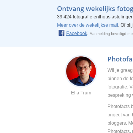
Ontvang wekelijks fotogr
39.424 fotografie enthousiastelingen
Meer over de wekelijkse mail
. Of bl
Facebook
.
Aanmelding beveiligd m
Photofac
Wil je graa
binnen de fo
fotografie. 
Elja Trum
bespreking 
Photofacts b
project van
bloggers. Mo
Photofacts,