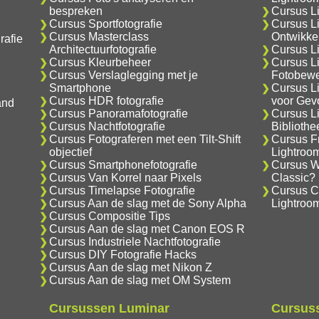
bespreken
Cursus L
Cursus Sportfotografie
Cursus L
Cursus Masterclass
Ontwikke
rafie
Architectuurfotografie
Cursus Li
Cursus Kleurbeheer
Cursus L
Cursus Verslaglegging met je
Fotobewe
Smartphone
Cursus L
Cursus HDR fotografie
voor Gev
and
Cursus Panoramafotografie
Cursus L
Cursus Nachtfotografie
Biblioth
Cursus Fotograferen met een Tilt-Shift
Cursus F
objectief
Lightroo
Cursus Smartphonefotografie
Cursus Wa
Cursus Van Korrel naar Pixels
Classic?
Cursus Timelapse Fotografie
Cursus C
Cursus Aan de slag met de Sony Alpha
Lightroo
Cursus Compositie Tips
Cursus Aan de slag met Canon EOS R
Cursus Industriele Nachtfotografie
Cursus DIY Fotografie Hacks
Cursus Aan de slag met Nikon Z
Cursus Aan de slag met OM System
Cursussen Luminar
Cursuss