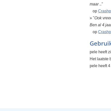
maar ..
"
op
Crashpl
» "
Ook vree
Ben al 4 jaar
op
Crashpl
Gebruik
pele heeft 
Het laatste
pele heeft 4