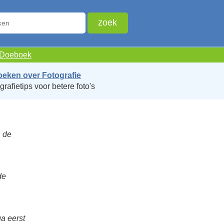
e Doeboek
oeken over Fotografie
grafietips voor betere foto's
n de
de
ga eerst