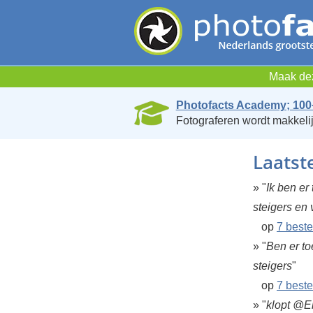
Maak dez
Photofacts Academy; 100
Fotograferen wordt makkelij
Laatst
» "
Ik ben er
steigers en v
op
7 beste
» "
Ben er to
steigers
"
op
7 beste
» "
klopt @El