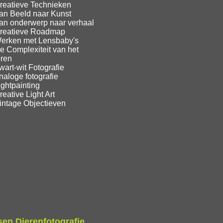
reatieve Technieken
an Beeld naar Kunst
an onderwerp naar verhaal
reatieve Roadmap
erken met Lensbaby's
e Complexiteit van het
eren
art-wit Fotografie
aloge fotografie
ghtpainting
eative Light Art
intage Objectieven
en Dierenfotografie