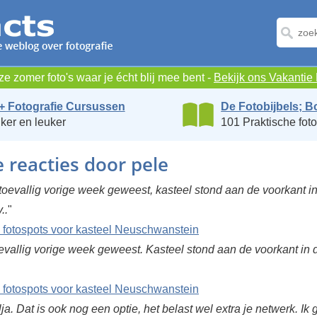
e zomer foto's waar je écht blij mee bent -
Bekijk ons Vakanti
+ Fotografie Cursussen
De Fotobijbels; B
ker en leuker
101 Praktische foto
e reacties door pele
 toevallig vorige week geweest, kasteel stond aan de voorkant i
..
"
 fotospots voor kasteel Neuschwanstein
evallig vorige week geweest. Kasteel stond aan de voorkant in 
 fotospots voor kasteel Neuschwanstein
ja. Dat is ook nog een optie, het belast wel extra je netwerk. Ik 