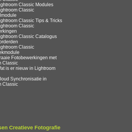
ightroom Classic Modules
ightroom Classic
lmodule
ghtroom Classic Tips & Tricks
ightroom Classic
rkingen
ightroom Classic Catalogus
orderden
ightroom Classic
eekmodule
raaie Fotobewerkingen met
m Classic
t is er nieuw in Lightroom
loud Synchronisatie in
m Classic
en Creatieve Fotografie