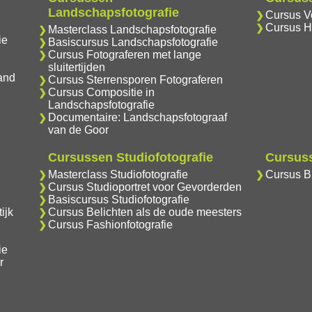
Landschapsfotografie
Cursus Vo
Cursus H
Masterclass Landschapsfotografie
ie
Basiscursus Landschapsfotografie
Cursus Fotograferen met lange
sluitertijden
and
Cursus Sterrensporen Fotograferen
Cursus Compositie in
Landschapsfotografie
Documentaire: Landschapsfotograaf
van de Goor
Cursussen Studiofotografie
Cursuss
Masterclass Studiofotografie
Cursus Br
Cursus Studioportret voor Gevorderden
Basiscursus Studiofotografie
ijk
Cursus Belichten als de oude meesters
Cursus Fashionfotografie
ie
r