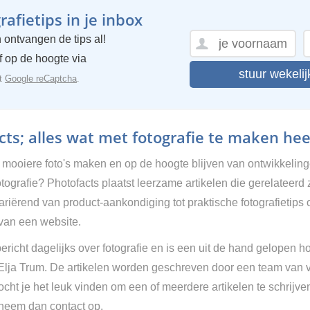
afietips in je inbox
 ontvangen de tips al!
ijf op de hoogte via
stuur wekelij
et
Google reCaptcha
.
ts; alles wat met fotografie te maken hee
g mooiere foto's maken en op de hoogte blijven van ontwikkelin
tografie? Photofacts plaatst leerzame artikelen die gerelateerd 
Variërend van product-aankondiging tot praktische fotografietips 
van een website.
ericht dagelijks over fotografie en is een uit de hand gelopen h
 Elja Trum. De artikelen worden geschreven door een team van vr
cht je het leuk vinden om een of meerdere artikelen te schrijve
 neem dan contact op.