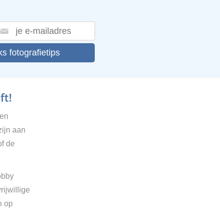
ks fotografietips
ft!
gen
zijn aan
of de
obby
ijwillige
n op