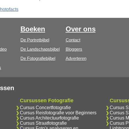
hotofacts
Boeken
Over ons
De Portretbijbel
Contact
ideo
De Landschapsbijbel
Bloggers
De Fotografiebijbel
Adverteren
s
ussen
Cursussen Fotografie
Cursus
Cursus Concertfotografie
Cursus S
Cursus Reisfotografie voor Beginners
Cursus S
Cursus Architectuurfotografie
Cursus M
Cursus Straatfotografie
Cursus Po
Cursus Foto's analyseren en
Lightroo