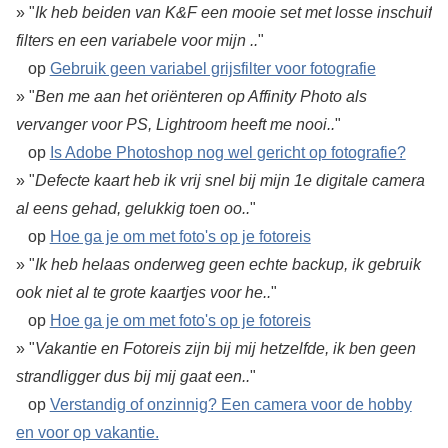
» "
Ik heb beiden van K&F een mooie set met losse inschuif
filters en een variabele voor mijn ..
"
op
Gebruik geen variabel grijsfilter voor fotografie
» "
Ben me aan het oriënteren op Affinity Photo als
vervanger voor PS, Lightroom heeft me nooi..
"
op
Is Adobe Photoshop nog wel gericht op fotografie?
» "
Defecte kaart heb ik vrij snel bij mijn 1e digitale camera
al eens gehad, gelukkig toen oo..
"
op
Hoe ga je om met foto's op je fotoreis
» "
Ik heb helaas onderweg geen echte backup, ik gebruik
ook niet al te grote kaartjes voor he..
"
op
Hoe ga je om met foto's op je fotoreis
» "
Vakantie en Fotoreis zijn bij mij hetzelfde, ik ben geen
strandligger dus bij mij gaat een..
"
op
Verstandig of onzinnig? Een camera voor de hobby
en voor op vakantie.