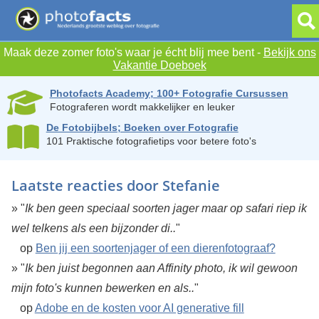
Maak deze zomer foto's waar je écht blij mee bent -
Bekijk ons
Vakantie Doeboek
Photofacts Academy; 100+ Fotografie Cursussen
Fotograferen wordt makkelijker en leuker
De Fotobijbels; Boeken over Fotografie
101 Praktische fotografietips voor betere foto's
Laatste reacties door Stefanie
» "
Ik ben geen speciaal soorten jager maar op safari riep ik
wel telkens als een bijzonder di..
"
op
Ben jij een soortenjager of een dierenfotograaf?
» "
Ik ben juist begonnen aan Affinity photo, ik wil gewoon
mijn foto's kunnen bewerken en als..
"
op
Adobe en de kosten voor AI generative fill