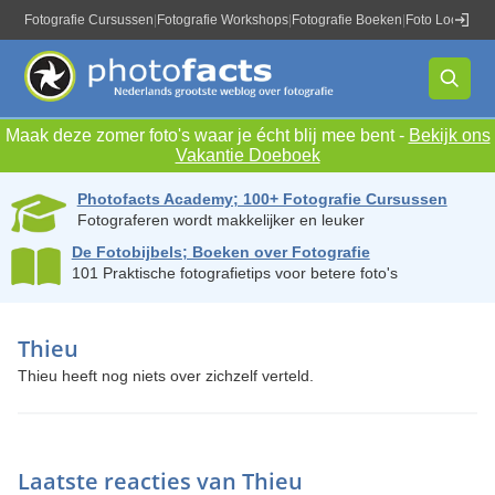
Fotografie Cursussen
|
Fotografie Workshops
|
Fotografie Boeken
|
Foto Locaties
|
Maak deze zomer foto's waar je écht blij mee bent -
Bekijk ons
Vakantie Doeboek
Photofacts Academy; 100+ Fotografie Cursussen
Fotograferen wordt makkelijker en leuker
De Fotobijbels; Boeken over Fotografie
101 Praktische fotografietips voor betere foto's
Thieu
Thieu heeft nog niets over zichzelf verteld.
Laatste reacties van Thieu