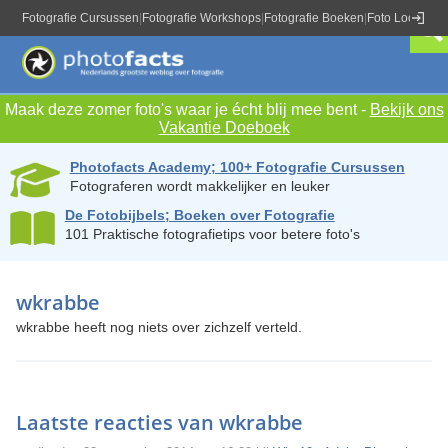
Fotografie Cursussen
|
Fotografie Workshops
|
Fotografie Boeken
|
Foto Locaties
|
Maak deze zomer foto's waar je écht blij mee bent -
Bekijk ons
Vakantie Doeboek
Photofacts Academy; 100+ Fotografie Cursussen
Fotograferen wordt makkelijker en leuker
De Fotobijbels; Boeken over Fotografie
101 Praktische fotografietips voor betere foto's
wkrabbe
wkrabbe heeft nog niets over zichzelf verteld.
Laatste reacties van wkrabbe