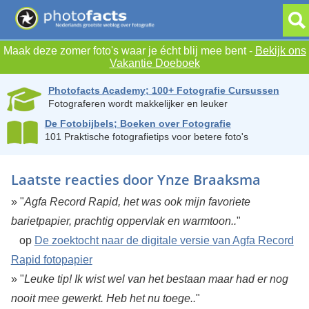
Maak deze zomer foto's waar je écht blij mee bent -
Bekijk ons
Vakantie Doeboek
Photofacts Academy; 100+ Fotografie Cursussen
Fotograferen wordt makkelijker en leuker
De Fotobijbels; Boeken over Fotografie
101 Praktische fotografietips voor betere foto's
Laatste reacties door Ynze Braaksma
» "
Agfa Record Rapid, het was ook mijn favoriete
barietpapier, prachtig oppervlak en warmtoon..
"
op
De zoektocht naar de digitale versie van Agfa Record
Rapid fotopapier
» "
Leuke tip! Ik wist wel van het bestaan maar had er nog
nooit mee gewerkt. Heb het nu toege..
"