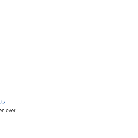
cts
ken over