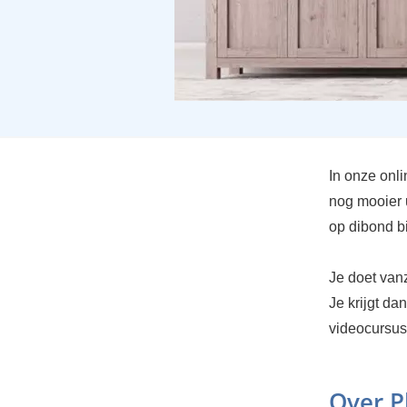
In onze onl
nog mooier 
op dibond b
Je doet van
Je krijgt da
videocursus
Over P