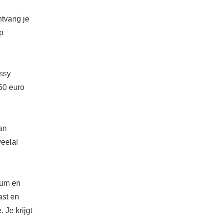
ntvang je
p
ossy
50 euro
an
veelal
ium en
ast en
 Je krijgt