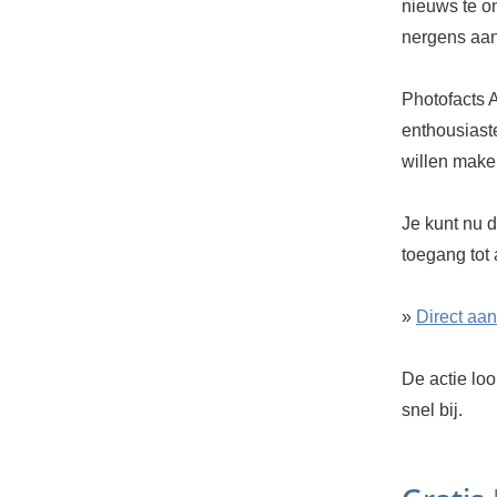
nieuws te on
nergens aan
Photofacts A
enthousiaste
willen make
Je kunt nu d
toegang tot 
»
Direct aa
De actie loo
snel bij.