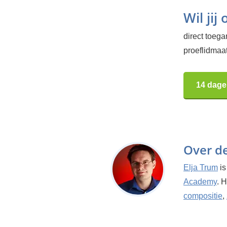
Wil jij
direct toeg
proeflidmaa
14 dage
Over d
Elja Trum
is
Academy
. 
compositie
,