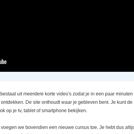
bestaat uit meerdere korte video's zodat je in een paar minuten 
 ontdekken. De site onthoudt waar je gebleven bent. Je kunt de
k op je tv, tablet of smartphone bekijken.
voegen we bovendien een nieuwe cursus toe. Je hebt dus altijd