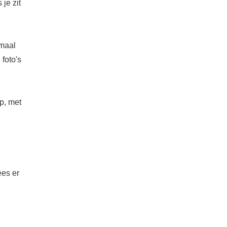
je zit
emaal
foto's
p, met
ees er