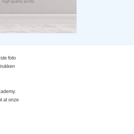
ste foto
drukken
Academy.
ot al onze