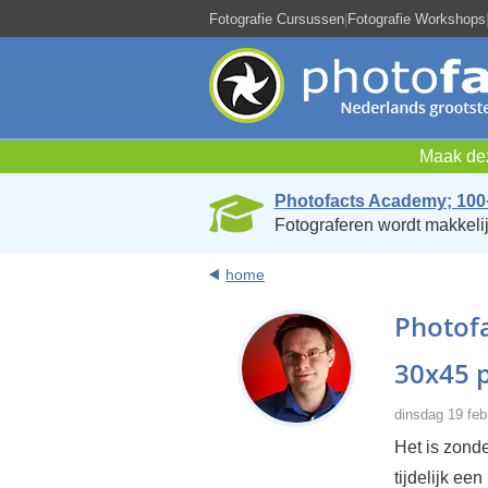
Fotografie Cursussen
|
Fotografie Workshops
Maak dez
Photofacts Academy; 100
Fotograferen wordt makkelij
home
Photofa
30x45 p
dinsdag 19 feb
Het is zonde
tijdelijk ee