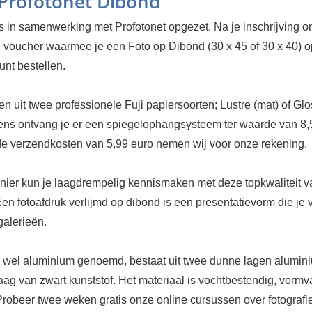
 Profotonet Dibond
s in samenwerking met Profotonet opgezet. Na je inschrijving o
 voucher waarmee je een Foto op Dibond (30 x 45 of 30 x 40) o
unt bestellen.
en uit twee professionele Fuji papiersoorten; Lustre (mat) of Gl
vens ontvang je er een spiegelophangsysteem ter waarde van 8,
 de verzendkosten van 5,99 euro nemen wij voor onze rekening.
ier kun je laagdrempelig kennismaken met deze topkwaliteit v
en fotoafdruk verlijmd op dibond is een presentatievorm die je 
 galerieën.
 wel aluminium genoemd, bestaat uit twee dunne lagen alumin
ag van zwart kunststof. Het materiaal is vochtbestendig, vormv
Probeer twee weken gratis onze online cursussen over fotografie.