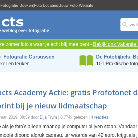
|
Fotografie Boeken
|
Foto Locaties
|
Jouw Foto Website
e zomer foto's waar je écht blij mee bent -
Bekijk ons Vakanti
+ Fotografie Cursussen
De Fotobijbels; B
ker en leuker
101 Praktische foto
cts Academy Actie: gratis Profotonet 
rint bij je nieuw lidmaatschap
ruari 2019, 09:59 door
Elja Trum
| 6.774x gelezen |
4 reacties
 als je foto's alleen maar op je computer blijven staan. Vandaar 
n mooie dibond afdruk cadeau, ter waarde van 42 euro, krijgt als 