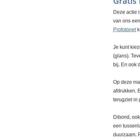
Gratis
Deze actie i
van ons een
Profotonet
k
Je kunt kiez
(glans). Te
bij. En ook
Op deze man
afdrukken. E
terugziet in
Dibond, ook
een tussenla
duurzaam.