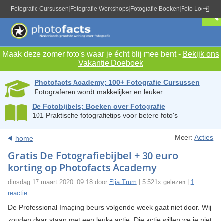
Fotografie Cursussen
|
Fotografie Workshops
|
Fotografie Boeken
|
Foto Locaties
|
Maak deze zomer foto's waar je écht blij mee bent -
Bekijk ons
Vakantie Doeboek
Photofacts Academy; 100+ Fotografie Cursussen
Fotograferen wordt makkelijker en leuker
De Fotobijbels; Boeken over Fotografie
101 Praktische fotografietips voor betere foto's
Meer:
Acties
home
Gratis De Fotografiebijbel + 30 euro
korting op Photofacts Academy
dinsdag 17 maart 2020, 09:18 door
Elja Trum
| 5.521x gelezen |
1
reactie
De Professional Imaging beurs volgende week gaat niet door. Wij
zouden daar staan met een leuke actie. Die actie willen we je niet