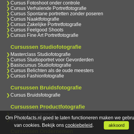
Cursus Fotoshoot onder controle
Cursus Verhalende Portretfotografie
Cursus Spontane portretten zonder poseren
Cursus Naaktfotografie
Cursus Zakelijke Portretfotografie
Cursus Feelgood Shoots
Cursus Fine Art Portretfotografie
Cursussen Studiofotografie
Masterclass Studiofotografie
Cursus Studioportret voor Gevorderden
Basiscursus Studiofotografie
Cursus Belichten als de oude meesters
Cursus Fashionfotografie
Cursussen Bruidsfotografie
Cursus Bruidsfotografie
Cursussen Productfotografie
Cursus Autofotografie
Om Photofacts.nl goed te laten functioneren maken we gebru
Cursus Woningfotografie
van cookies. Bekijk ons
cookiebeleid
.
akkoord
Cursussen Ondernemen