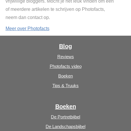
vrijwillige bloggers. Mocht je het leuk vinden om een
of meerdere artikelen te schrijven op Photofacts,
neem dan contact op.
Meer over Photofacts
Blog
Reviews
Photofacts video
Boeken
Tips & Truuks
Boeken
De Portretbijbel
De Landschapsbijbel