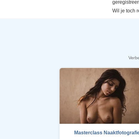
geregistree
Wil je toch 
Verbe
Masterclass Naaktfotografi