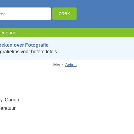
e Doeboek
oeken over Fotografie
grafietips voor betere foto's
Meer:
Acties
ny, Canon
paratuur