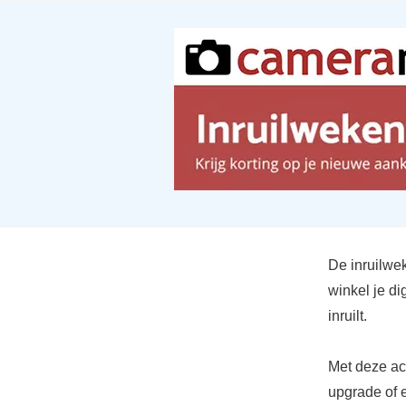
De inruilwek
winkel je di
inruilt.
Met deze ac
upgrade of 