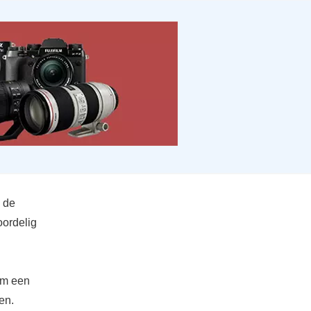
n de
oordelig
om een
en.