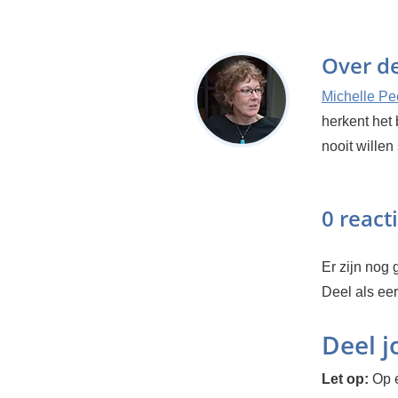
Over d
Michelle Pe
herkent het 
nooit willen
0 react
Er zijn nog g
Deel als ee
Deel 
Let op:
Op e