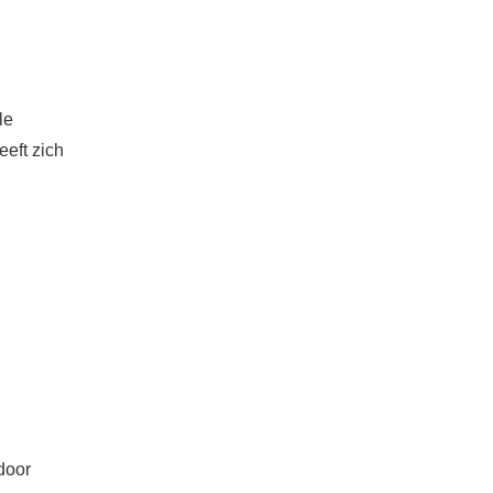
le
eeft zich
door