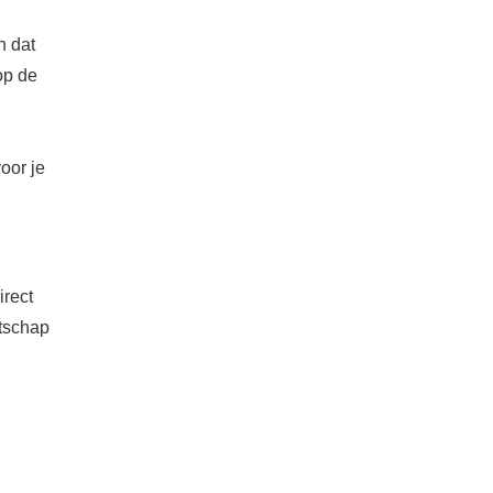
n dat
op de
oor je
irect
atschap