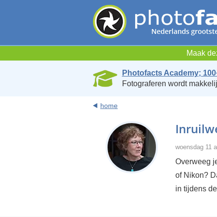
Maak dez
Photofacts Academy; 100
Fotograferen wordt makkelij
home
Inruil
woensdag 11 ap
Overweeg je
of Nikon? D
in tijdens d