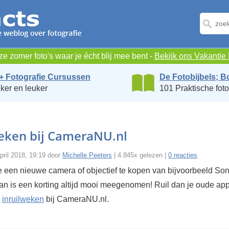
e zomer foto's waar je écht blij mee bent -
Bekijk ons Vakanti
+ Fotografie Cursussen
De Fotobijbels; B
ker en leuker
101 Praktische foto
weken bij CameraNU.nl
ril 2018, 19:19 door
Michelle Peeters
| 4.845x gelezen |
0 reacties
 een nieuwe camera of objectief te kopen van bijvoorbeeld So
an is een korting altijd mooi meegenomen! Ruil dan je oude ap
e
inruilweken
bij CameraNU.nl.