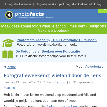
Fotografie Cursussen
|
Fotografie Workshops
|
Fotografie Boeken
|
Foto Locaties
|
Maak deze zomer foto's waar je écht blij mee bent -
Bekijk ons
Vakantie Doeboek
Photofacts Academy; 100+ Fotografie Cursussen
Fotograferen wordt makkelijker en leuker
De Fotobijbels; Boeken over Fotografie
101 Praktische fotografietips voor betere foto's
Meer:
Advertorials
home
Fotografieweekend; Vlieland door de Lens
dinsdag 13 maart 2012, 23:57 door
Elja Trum
| 7.534x gelezen |
0
reacties
Heb je zin in een lekker weekendje op waddeneiland Vlieland
waarbij je gelijk mee kunt doen aan één of twee
fotografiecursussen, dan is
Vlieland door de Lens
wellicht iets