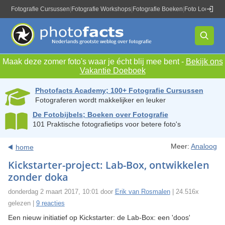
Fotografie Cursussen
|
Fotografie Workshops
|
Fotografie Boeken
|
Foto Locaties
|
Maak deze zomer foto's waar je écht blij mee bent -
Bekijk ons
Vakantie Doeboek
Photofacts Academy; 100+ Fotografie Cursussen
Fotograferen wordt makkelijker en leuker
De Fotobijbels; Boeken over Fotografie
101 Praktische fotografietips voor betere foto's
Meer:
Analoog
home
Kickstarter-project: Lab-Box, ontwikkelen
zonder doka
donderdag 2 maart 2017, 10:01 door
Erik van Rosmalen
| 24.516x
gelezen |
9 reacties
Een nieuw initiatief op Kickstarter: de Lab-Box: een 'doos'