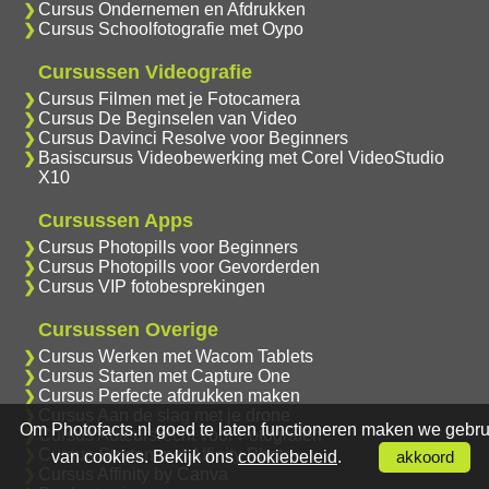
Cursus Ondernemen en Afdrukken
Cursus Schoolfotografie met Oypo
Cursussen Videografie
Cursus Filmen met je Fotocamera
Cursus De Beginselen van Video
Cursus Davinci Resolve voor Beginners
Basiscursus Videobewerking met Corel VideoStudio
X10
Cursussen Apps
Cursus Photopills voor Beginners
Cursus Photopills voor Gevorderden
Cursus VIP fotobesprekingen
Cursussen Overige
Cursus Werken met Wacom Tablets
Cursus Starten met Capture One
Cursus Perfecte afdrukken maken
Cursus Aan de slag met je drone
Om Photofacts.nl goed te laten functioneren maken we gebru
Cursus Auteursrecht voor Fotografen
Cursus Starten met Affinity Photo
van cookies. Bekijk ons
cookiebeleid
.
akkoord
Cursus Affinity by Canva