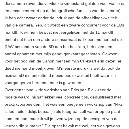
die camera (even die vervloekte videostand gelaten voor wat ie is
en geconcentreerd op de fotografische functies van de camera).
Ik ben echt zwaar onder de indruk van de afbeeldingskwaliteit
van die camera. Yep, dit wordt een zware concurrent voor de 1Ds
markIII. Ik wil hem bewust niet vergelijken met de 1DmarkIII
omdat dat toch een andere sensormaat is. Ik ben momenteel de
RAW bestanden van de 5D aan het bekijken, heb even een
aantal opnamen met mijn geheugenkaart geschoten. Gewoon
voor het oog van de Canon mensen mijn CF-kaart erin gezet, er
deed niemand moeilijk over. M'n eerste indruk is wel dat ook de
nieuwe 5D die ontzettend mooie beeldkwaliteit heeft waar z'n
voorganger zo beroemd mee is geworden.
Overigens vond ik de workshop van Frits van Eldik zeer de
moeite waard, hij gaf lekker veel concrete tips, geïllustreerd met
praktijkvoorbeelden. Het was een beetje een wrokshop van "Niks
is fout, uiteindelijk bepaal je als fotograaf zelf wat er op de plaat
komt en hoe, maar ik wil je even wijzen op de gevolgen van de
keuzes die je maakt." Die opzet bevalt me wel, het was gewoon