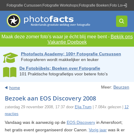
Fotografie Cursussen
|
Fotografie Workshops
|
Fotografie Boeken
|
Foto Locaties
|
Maak deze zomer foto's waar je écht blij mee bent -
Bekijk ons
Vakantie Doeboek
Photofacts Academy; 100+ Fotografie Cursussen
Fotograferen wordt makkelijker en leuker
De Fotobijbels; Boeken over Fotografie
101 Praktische fotografietips voor betere foto's
Meer:
Beurzen
home
Bezoek aan EOS Discovery 2008
zaterdag 29 november 2008, 17:37 door
Elja Trum
| 7.084x gelezen |
12
reacties
Vandaag was ik aanwezig op de
EOS Discovery
in Amersfoort;
het gratis event georganiseerd door Canon.
Vorig jaar
was ik er