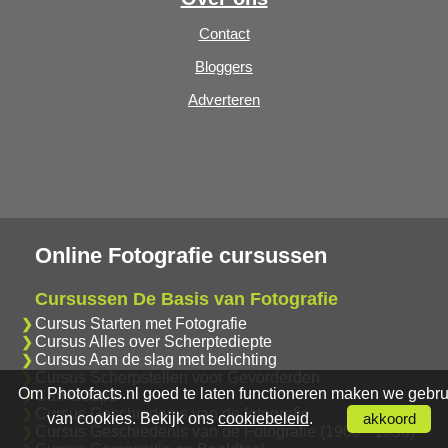
Contact
Bloggers
Adverteren
Online Fotografie cursussen
Cursussen De Basis van Fotografie
Cursus Starten met Fotografie
Cursus Alles over Scherptediepte
Cursus Aan de slag met belichting
Cursus Scherpstellen voor Gevorderden
Om Photofacts.nl goed te laten functioneren maken we gebru
Cameratips
Cursus Geschiedenis van de fotografie
van cookies. Bekijk ons
cookiebeleid
.
akkoord
Cursus Geschiedenis van de Fotografie (1900 - 1950)