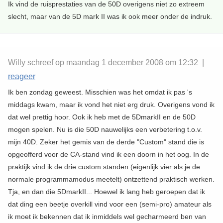
Ik vind de ruisprestaties van de 50D overigens niet zo extreem
slecht, maar van de 5D mark II was ik ook meer onder de indruk.
Willy schreef op maandag 1 december 2008 om 12:32 |
reageer
Ik ben zondag geweest. Misschien was het omdat ik pas 's
middags kwam, maar ik vond het niet erg druk. Overigens vond ik
dat wel prettig hoor. Ook ik heb met de 5DmarkII en de 50D
mogen spelen. Nu is die 50D nauwelijks een verbetering t.o.v.
mijn 40D. Zeker het gemis van de derde "Custom" stand die is
opgeofferd voor de CA-stand vind ik een doorn in het oog. In de
praktijk vind ik de drie custom standen (eigenlijk vier als je de
normale programmamodus meetelt) ontzettend praktisch werken.
Tja, en dan die 5DmarkII... Hoewel ik lang heb geroepen dat ik
dat ding een beetje overkill vind voor een (semi-pro) amateur als
ik moet ik bekennen dat ik inmiddels wel gecharmeerd ben van