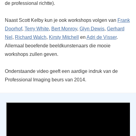
de professional richtte).
Naast Scott Kelby kun je ook workshops volgen van
Frank
Doorhof
,
Terry White
,
Bert Monroy
,
Glyn Dewis
,
Gerhard
Nel
,
Richard Walch
,
Kirsty Mitchell
en
Adri de Visser
.
Allemaal beoefende beeldkunstenaars die mooie
workshops zullen geven.
Onderstaande video geeft een aardige indruk van de
Professional Imaging beurs van 2014.