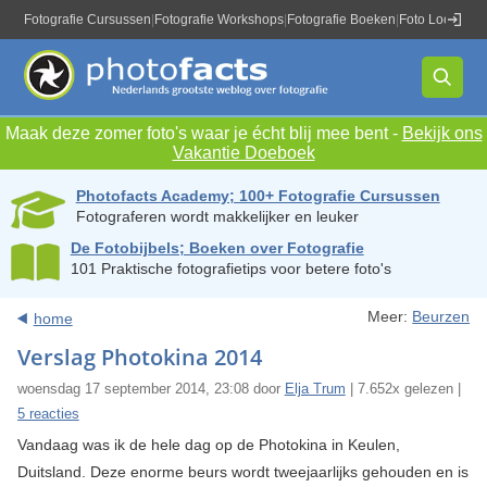
Fotografie Cursussen
|
Fotografie Workshops
|
Fotografie Boeken
|
Foto Locaties
|
Maak deze zomer foto's waar je écht blij mee bent -
Bekijk ons
Vakantie Doeboek
Photofacts Academy; 100+ Fotografie Cursussen
Fotograferen wordt makkelijker en leuker
De Fotobijbels; Boeken over Fotografie
101 Praktische fotografietips voor betere foto's
Meer:
Beurzen
home
Verslag Photokina 2014
woensdag 17 september 2014, 23:08 door
Elja Trum
| 7.652x gelezen |
5 reacties
Vandaag was ik de hele dag op de Photokina in Keulen,
Duitsland. Deze enorme beurs wordt tweejaarlijks gehouden en is