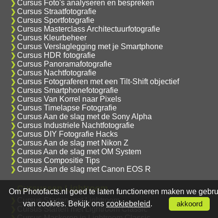
Cursus Foto's analyseren en bespreken
Cursus Straatfotografie
Cursus Sportfotografie
Cursus Masterclass Architectuurfotografie
Cursus Kleurbeheer
Cursus Verslaglegging met je Smartphone
Cursus HDR fotografie
Cursus Panoramafotografie
Cursus Nachtfotografie
Cursus Fotograferen met een Tilt-Shift objectief
Cursus Smartphonefotografie
Cursus Van Korrel naar Pixels
Cursus Timelapse Fotografie
Cursus Aan de slag met de Sony Alpha
Cursus Industriele Nachtfotografie
Cursus DIY Fotografie Hacks
Cursus Aan de slag met Nikon Z
Cursus Aan de slag met OM System
Cursus Compositie Tips
Cursus Aan de slag met Canon EOS R
Cursussen Lightroom
Om Photofacts.nl goed te laten functioneren maken we gebru
Cursus Starten met Lightroom
van cookies. Bekijk ons
cookiebeleid
.
akkoord
Cursus Starten met Lightroom Classic
Cursus Maskeren in Lightroom Classic