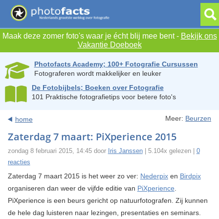
Maak deze zomer foto's waar je écht blij mee bent -
Bekijk ons
Vakantie Doeboek
Photofacts Academy; 100+ Fotografie Cursussen
Fotograferen wordt makkelijker en leuker
De Fotobijbels; Boeken over Fotografie
101 Praktische fotografietips voor betere foto's
Meer:
Beurzen
home
Zaterdag 7 maart: PiXperience 2015
zondag 8 februari 2015, 14:45 door
Iris Janssen
| 5.104x gelezen |
0
reacties
Zaterdag 7 maart 2015 is het weer zo ver:
Nederpix
en
Birdpix
organiseren dan weer de vijfde editie van
PiXperience
.
PiXperience is een beurs gericht op natuurfotografen. Zij kunnen
de hele dag luisteren naar lezingen, presentaties en seminars.