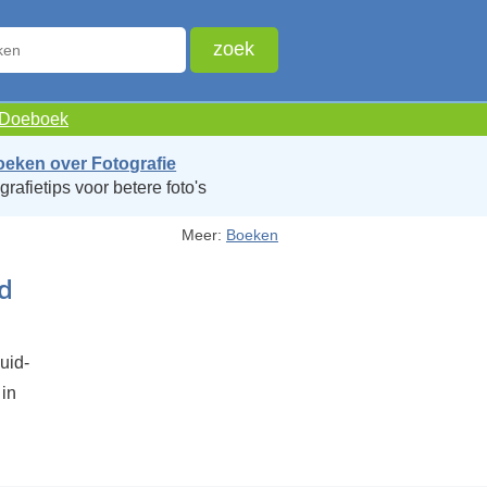
e Doeboek
oeken over Fotografie
grafietips voor betere foto's
Meer:
Boeken
d
uid-
 in