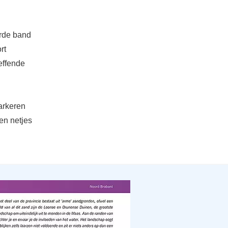
urde band
rt
reffende
parkeren
en netjes