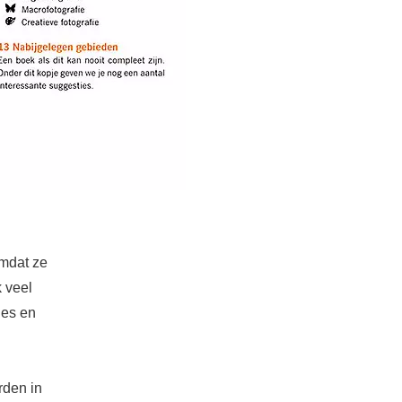
omdat ze
k veel
jes en
rden in