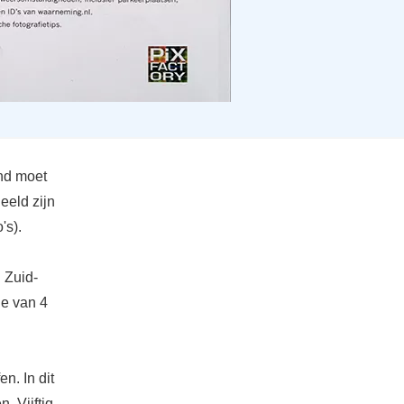
and moet
eeld zijn
's).
n Zuid-
ie van 4
n. In dit
. Vijftig