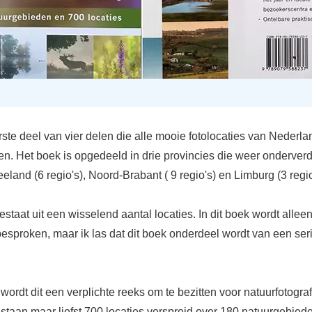
erste deel van vier delen die alle mooie fotolocaties van Nederl
en. Het boek is opgedeeld in drie provincies die weer onderverd
Zeeland (6 regio's), Noord-Brabant ( 9 regio's) en Limburg (3 regio
estaat uit een wisselend aantal locaties. In dit boek wordt allee
esproken, maar ik las dat dit boek onderdeel wordt van een ser
wordt dit een verplichte reeks om te bezitten voor natuurfotografe
staan maar liefst 700 locaties verspreid over 180 natuurgebieden