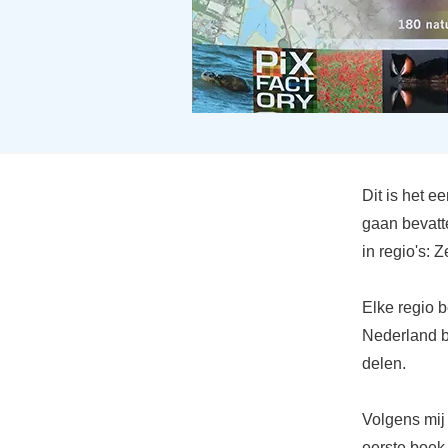
Dit is het e
gaan bevatt
in regio's: 
Elke regio b
Nederland b
delen.
Volgens mij 
eerste boek 