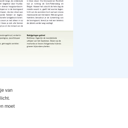
tje van
icht.
den moet