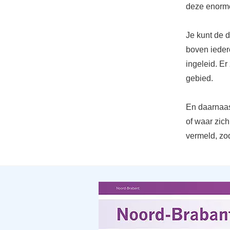
deze enorme
Je kunt de 
boven ieder
ingeleid. Er
gebied.
En daarnaast
of waar zic
vermeld, zod