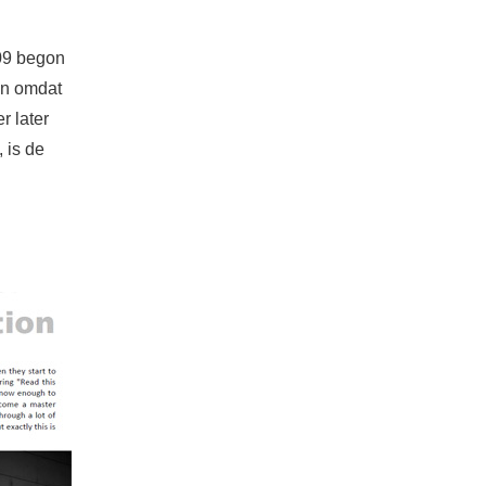
009 begon
en omdat
r later
 is de