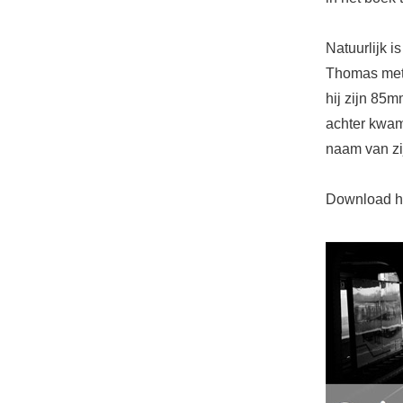
Natuurlijk i
Thomas met 
hij zijn 85m
achter kwam 
naam van zi
Download he