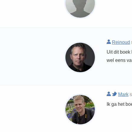
Reinoud
Uit dit boe
wel eens va
Mark
s
Ik ga het b