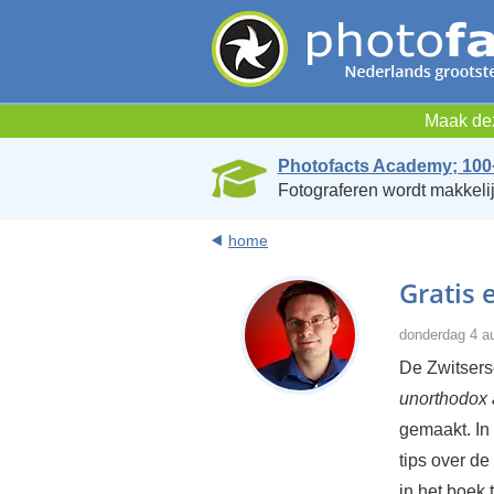
Maak dez
Photofacts Academy; 100
Fotograferen wordt makkelij
home
Gratis 
donderdag 4 a
De Zwitsers
unorthodox 
gemaakt. In 
tips over de
in het boek 