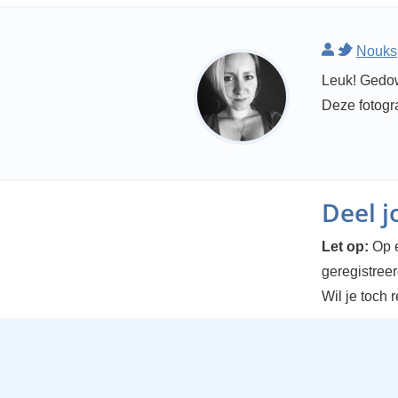
Nouks
Leuk! Gedow
Deze fotogr
Deel 
Let op:
Op e
geregistree
Wil je toch 