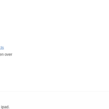
cts
ken over
 ipad.