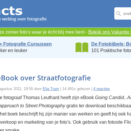
e zomer foto's waar je écht blij mee bent -
Bekijk ons Vakanti
+ Fotografie Cursussen
De Fotobijbels; B
ker en leuker
101 Praktische foto
eBook over Straatfotografie
ugustus 2011, 19:55 door
Elja Trum
| 14.491x gelezen |
4 reacties
e fotograaf Thomas Leuthard heeft zijn eBook
Going Candid.. A
approach to Street Photography
gratis ter download beschikbaa
het boek beschrijft hij zijn manier van werken en geeft hij ook 
 verkoop en marketing van je foto's. Ook gebruik van fotosite Fli
ter sprake.