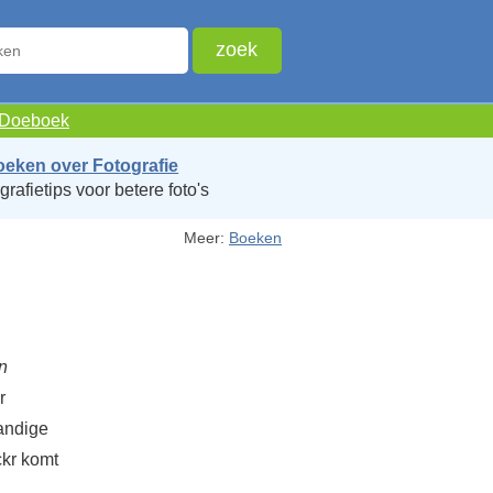
e Doeboek
oeken over Fotografie
grafietips voor betere foto's
Meer:
Boeken
n
r
handige
ckr komt