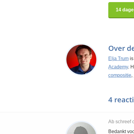
14 dage
Over d
Elja Trum
is
Academy
. 
compositie
,
4 react
Ab schreef 
Bedankt voor