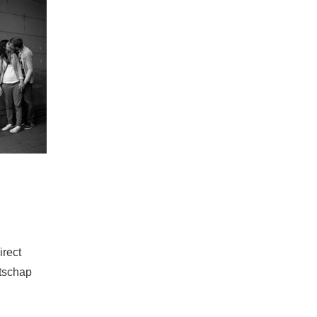
irect
atschap