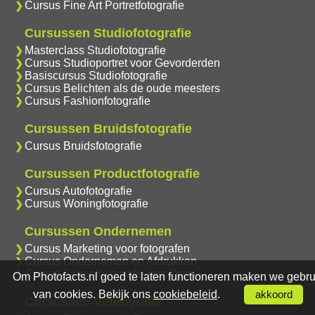
Cursus Fine Art Portretfotografie
Cursussen Studiofotografie
Masterclass Studiofotografie
Cursus Studioportret voor Gevorderden
Basiscursus Studiofotografie
Cursus Belichten als de oude meesters
Cursus Fashionfotografie
Cursussen Bruidsfotografie
Cursus Bruidsfotografie
Cursussen Productfotografie
Cursus Autofotografie
Cursus Woningfotografie
Cursussen Ondernemen
Cursus Marketing voor fotografen
Cursus Ondernemen en Afdrukken
Cursus Schoolfotografie met Oypo
Om Photofacts.nl goed te laten functioneren maken we gebru
van cookies. Bekijk ons
cookiebeleid
.
akkoord
Cursussen Videografie