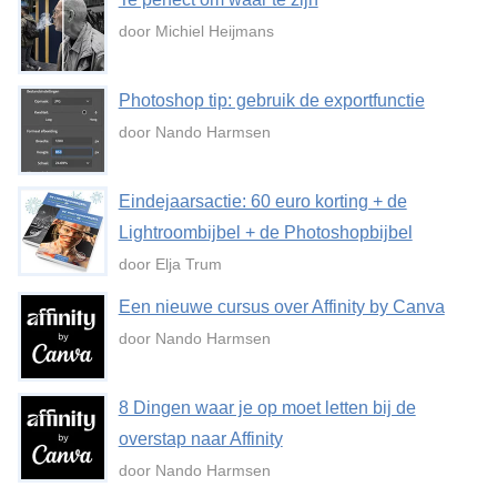
door Michiel Heijmans
Photoshop tip: gebruik de exportfunctie
door Nando Harmsen
Eindejaarsactie: 60 euro korting + de
Lightroombijbel + de Photoshopbijbel
door Elja Trum
Een nieuwe cursus over Affinity by Canva
door Nando Harmsen
8 Dingen waar je op moet letten bij de
overstap naar Affinity
door Nando Harmsen