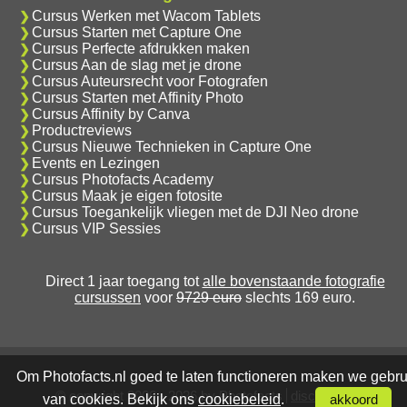
Cursus Werken met Wacom Tablets
Cursus Starten met Capture One
Cursus Perfecte afdrukken maken
Cursus Aan de slag met je drone
Cursus Auteursrecht voor Fotografen
Cursus Starten met Affinity Photo
Cursus Affinity by Canva
Productreviews
Cursus Nieuwe Technieken in Capture One
Events en Lezingen
Cursus Photofacts Academy
Cursus Maak je eigen fotosite
Cursus Toegankelijk vliegen met de DJI Neo drone
Cursus VIP Sessies
Direct 1 jaar toegang tot
alle bovenstaande fotografie
cursussen
voor
9729 euro
slechts 169 euro.
Om Photofacts.nl goed te laten functioneren maken we gebru
© copyright 2006 - 2026 by Photofacts
disclaimer
van cookies. Bekijk ons
cookiebeleid
.
akkoord