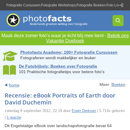
Fotografie Cursussen
|
Fotografie Workshops
|
Fotografie Boeken
|
Foto Locaties
|
Maak deze zomer foto's waar je écht blij mee bent -
Bekijk ons
Vakantie Doeboek
Photofacts Academy; 100+ Fotografie Cursussen
Fotograferen wordt makkelijker en leuker
De Fotobijbels; Boeken over Fotografie
101 Praktische fotografietips voor betere foto's
Meer:
Boeken
home
Recensie: eBook Portraits of Earth door
David Duchemin
zaterdag 8 september 2012, 22:19 door
Erwin Derksen
| 5.714x gelezen
|
1 reactie
Dit Engelstalige eBook over landschapsfotografie bevat 64