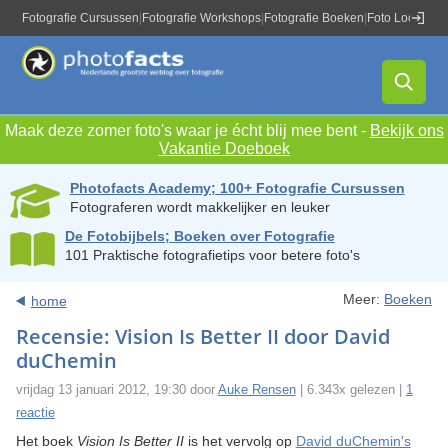
Fotografie Cursussen
|
Fotografie Workshops
|
Fotografie Boeken
|
Foto Locaties
|
Maak deze zomer foto's waar je écht blij mee bent -
Bekijk ons
Vakantie Doeboek
Photofacts Academy; 100+ Fotografie Cursussen
Fotograferen wordt makkelijker en leuker
De Fotobijbels; Boeken over Fotografie
101 Praktische fotografietips voor betere foto's
Meer:
Boeken
home
Recensie: Vision Is Better II door David
duChemin
vrijdag 13 januari 2012, 19:30 door
Auke Rensen
| 6.343x gelezen |
1
reactie
Het boek
Vision Is Better II
is het vervolg op
David duChemin's