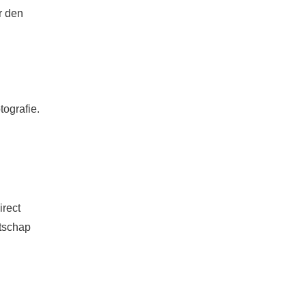
r den
ografie.
irect
atschap