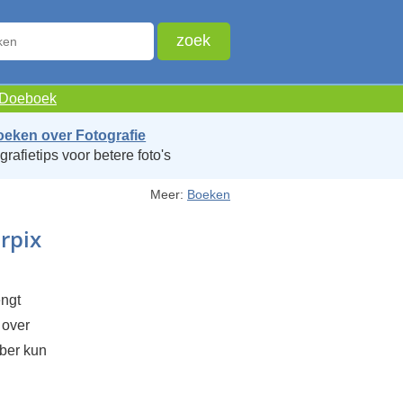
e Doeboek
oeken over Fotografie
grafietips voor betere foto's
Meer:
Boeken
rpix
ngt
 over
ober kun