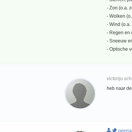
- Zon (o.a. 
- Wolken (o.
- Wind (o.a
- Regen en 
- Sneeuw en 
- Optische v
victorijo s
heb naar de
geerj