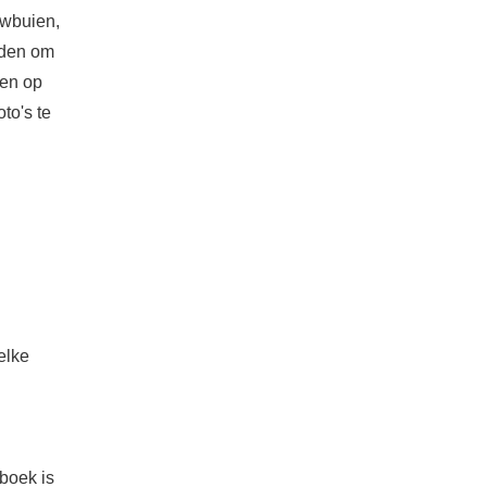
uwbuien,
eden om
den op
to's te
:
elke
 boek is