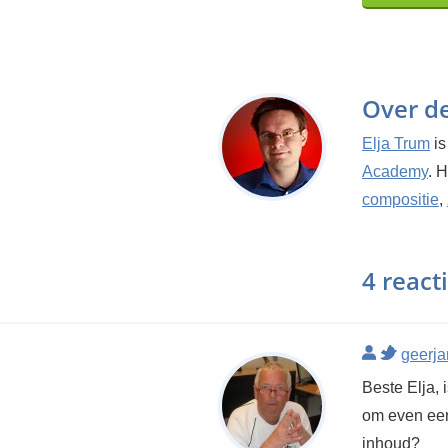
Over d
Elja Trum
is
Academy
. 
compositie
,
4 react
geerj
Beste Elja, 
om even een 
inhoud?