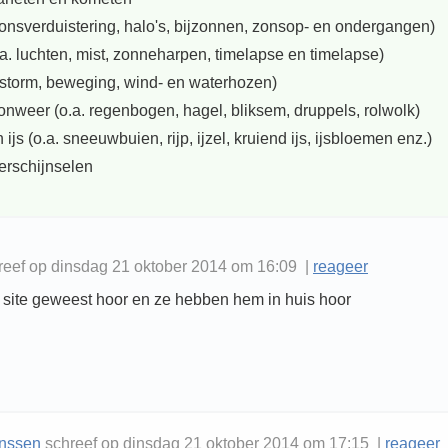
zonsverduistering, halo's, bijzonnen, zonsop- en ondergangen)
a. luchten, mist, zonneharpen, timelapse en timelapse)
. storm, beweging, wind- en waterhozen)
onweer (o.a. regenbogen, hagel, bliksem, druppels, rolwolk)
ijs (o.a. sneeuwbuien, rijp, ijzel, kruiend ijs, ijsbloemen enz.)
erschijnselen
chreef op dinsdag 21 oktober 2014 om 16:09 |
reageer
 site geweest hoor en ze hebben hem in huis hoor
anssen
schreef op dinsdag 21 oktober 2014 om 17:15 |
reageer