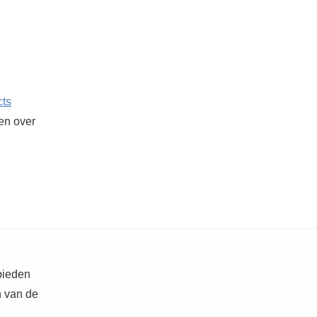
cts
ken over
 bieden
n van de