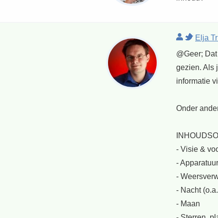
Elja T
@Geer; Dat 
gezien. Als 
informatie v
Onder ander
INHOUDS
- Visie & vo
- Apparatuu
- Weersverwa
- Nacht (o.a
- Maan
- Sterren, 