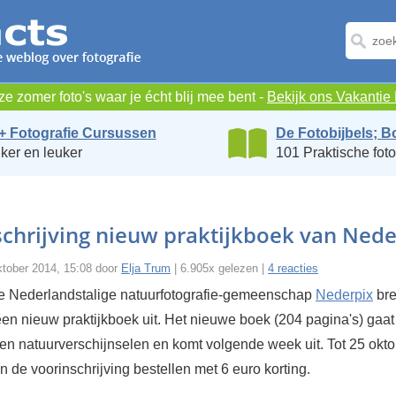
e zomer foto's waar je écht blij mee bent -
Bekijk ons Vakanti
+ Fotografie Cursussen
De Fotobijbels; B
ker en leuker
101 Praktische foto
chrijving nieuw praktijkboek van Nede
tober 2014, 15:08 door
Elja Trum
| 6.905x gelezen |
4 reacties
e Nederlandstalige natuurfotografie-gemeenschap
Nederpix
bre
een nieuw praktijkboek uit. Het nieuwe boek (204 pagina's) gaat
 en natuurverschijnselen en komt volgende week uit. Tot 25 okt
in de voorinschrijving bestellen met 6 euro korting.