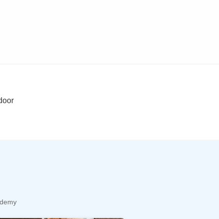
door
cademy