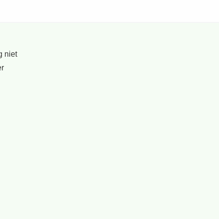
 niet
er