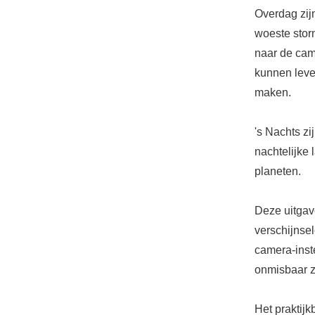
Overdag zij
woeste stor
naar de came
kunnen leve
maken.
's Nachts zi
nachtelijke 
planeten.
Deze uitgave
verschijnsel
camera-inst
onmisbaar zi
Het praktijk