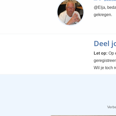
@Elja, beda
gekregen.
Deel 
Let op:
Op e
geregistree
Wil je toch 
Verbe