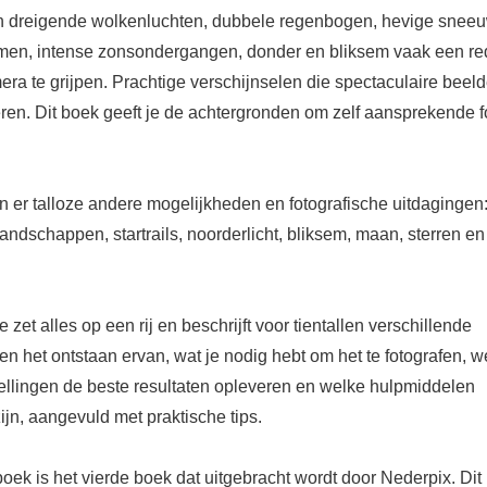
n dreigende wolkenluchten, dubbele regenbogen, hevige snee
men, intense zonsondergangen, donder en bliksem vaak een r
ra te grijpen. Prachtige verschijnselen die spectaculaire beel
ren. Dit boek geeft je de achtergronden om zelf aansprekende fo
jn er talloze andere mogelijkheden en fotografische uitdagingen
landschappen, startrails, noorderlicht, bliksem, maan, sterren en
 zet alles op een rij en beschrijft voor tientallen verschillende
en het ontstaan ervan, wat je nodig hebt om het te fotografen, w
ellingen de beste resultaten opleveren en welke hulpmiddelen
jn, aangevuld met praktische tips.
boek is het vierde boek dat uitgebracht wordt door Nederpix. Dit