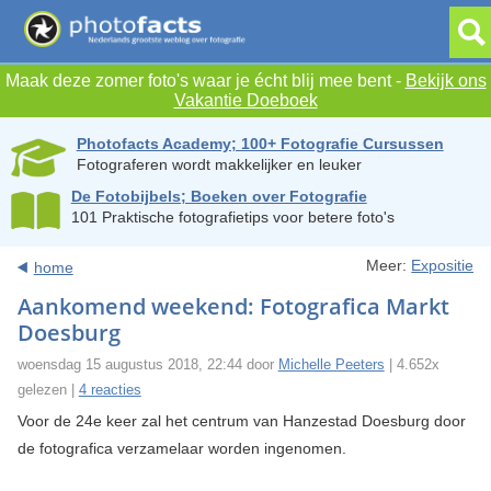
Maak deze zomer foto's waar je écht blij mee bent -
Bekijk ons
Vakantie Doeboek
Photofacts Academy; 100+ Fotografie Cursussen
Fotograferen wordt makkelijker en leuker
De Fotobijbels; Boeken over Fotografie
101 Praktische fotografietips voor betere foto's
Meer:
Expositie
home
Aankomend weekend: Fotografica Markt
Doesburg
woensdag 15 augustus 2018, 22:44 door
Michelle Peeters
| 4.652x
gelezen |
4 reacties
Voor de 24e keer zal het centrum van Hanzestad Doesburg door
de fotografica verzamelaar worden ingenomen.